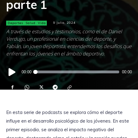
parte 1
Deportes
Salud
Vida
9 julio, 2024
A través de estudios y testimonios, como el de Daniel
Verdugo, un profesional en ciencias del deporte, y
Fabián, un joven deportista, entendemos los desafíos que
enfrentan los jóvenes en el ámbito deportivo.
Reproductor
00:00
00:00
de
audio
En esta serie de podcasts se explora cómo el deporte
influye en el desarrollo psicológico de los jóvenes. En este
primer episodio, se analiza el impacto negativo del