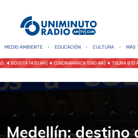
MEDIO AMBIENTE
EDUCACIÓN
CULTURA
MÁS 
S: 🔈
BOGOTÁ 1430 AM
| 🔈 CUNDINAMARCA 1580 AM
| 🔈 TOLIMA 870 
Medellín: destino 