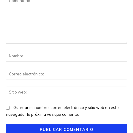
Comentario:
No
Co
ele
Sit
we
Guardar mi nombre, correo electrónico y sitio web en este
navegador la próxima vez que comente.