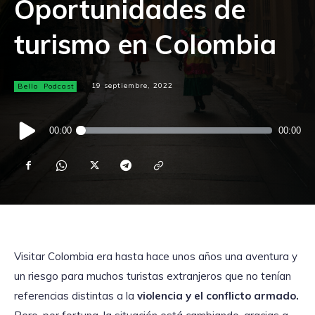
Oportunidades de
turismo en Colombia
Bello
Podcast
19 septiembre, 2022
Reproductor
00:00
00:00
de
audio
Visitar Colombia era hasta hace unos años una aventura y
un riesgo para muchos turistas extranjeros que no tenían
referencias distintas a la
violencia y el conflicto armado.