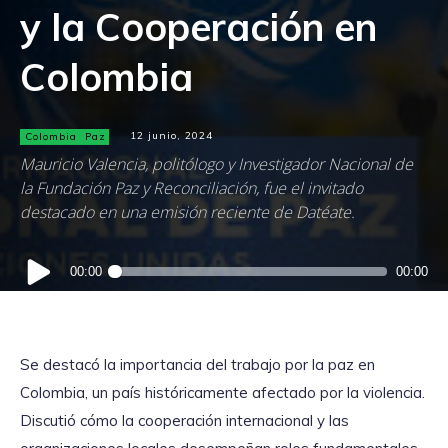
y la Cooperación en
Colombia
Colombia
Paz
12 junio, 2024
Mauricio Valencia, politólogo y Investigador Nacional de
la Fundación Paz y Reconciliación, fue el invitado
destacado en una emisión reciente de Datéate.
Reproductor
00:00
00:00
de
audio
Se destacó la importancia del trabajo por la paz en
Colombia, un país históricamente afectado por la violencia.
Discutió cómo la cooperación internacional y las