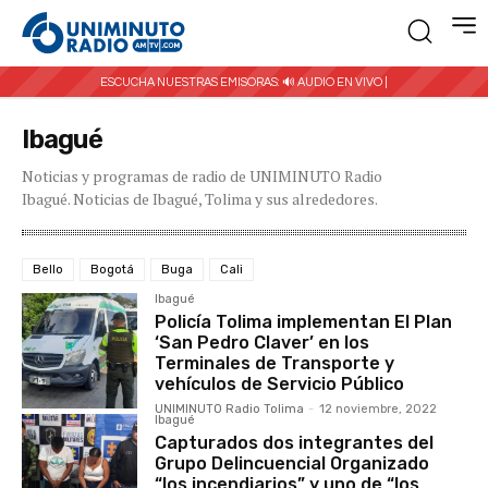
ESCUCHA NUESTRAS EMISORAS:
🔊 AUDIO EN VIVO |
Ibagué
Noticias y programas de radio de UNIMINUTO Radio
Ibagué. Noticias de Ibagué, Tolima y sus alrededores.
Bello
Bogotá
Buga
Cali
Ibagué
Policía Tolima implementan El Plan
‘San Pedro Claver’ en los
Terminales de Transporte y
vehículos de Servicio Público
UNIMINUTO Radio Tolima
-
12 noviembre, 2022
Ibagué
Capturados dos integrantes del
Grupo Delincuencial Organizado
“los incendiarios” y uno de “los