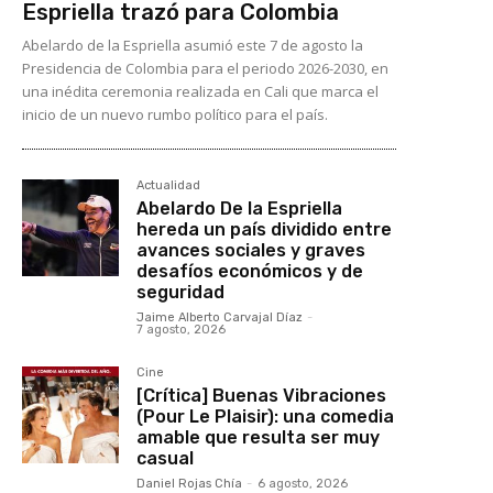
Espriella trazó para Colombia
Abelardo de la Espriella asumió este 7 de agosto la
Presidencia de Colombia para el periodo 2026-2030, en
una inédita ceremonia realizada en Cali que marca el
inicio de un nuevo rumbo político para el país.
Actualidad
Abelardo De la Espriella
hereda un país dividido entre
avances sociales y graves
desafíos económicos y de
seguridad
Jaime Alberto Carvajal Díaz
-
7 agosto, 2026
Cine
[Crítica] Buenas Vibraciones
(Pour Le Plaisir): una comedia
amable que resulta ser muy
casual
Daniel Rojas Chía
-
6 agosto, 2026