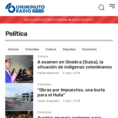
ESCUCHA NUESTRAS EMISORAS:
🔊 AUDIO EN VIVO |
Política
Ciencia
Colombia
Cultura
Deportes
Economía
Cultura
A examen en Ginebra (Suiza), la
situación de indígenas colombianos
Helda Martínez
-
4 abril, 2018
Colombia
“Obras por Impuestos, una burla
para el Huila”
Heber Zabaleta
-
3 abril, 2018
Colombia
Austria anuncia acciones para