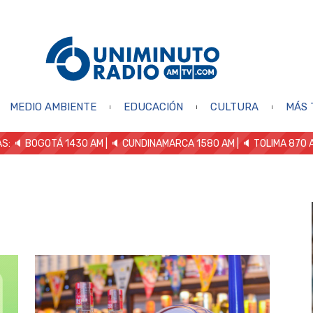
MEDIO AMBIENTE
EDUCACIÓN
CULTURA
MÁS 
S: 🔈
BOGOTÁ 1430 AM
| 🔈 CUNDINAMARCA 1580 AM
| 🔈 TOLIMA 870 