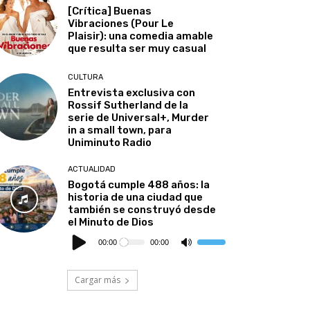
[Crítica] Buenas
Vibraciones (Pour Le
Plaisir): una comedia amable
que resulta ser muy casual
CULTURA
Entrevista exclusiva con
Rossif Sutherland de la
serie de Universal+, Murder
in a small town, para
Uniminuto Radio
ACTUALIDAD
Bogotá cumple 488 años: la
historia de una ciudad que
también se construyó desde
el Minuto de Dios
Reproductor
de
00:00
00:00
Utiliza
audio
las
teclas
de
Cargar más
flecha
arriba/abajo
para
aumentar