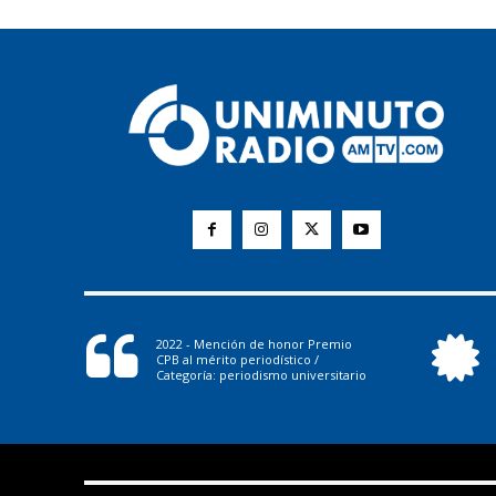
2022 - Mención de honor Premio
CPB al mérito periodístico /
Categoría: periodismo universitario