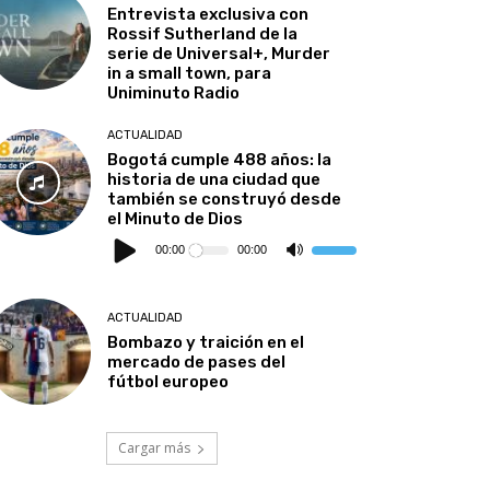
Entrevista exclusiva con
Rossif Sutherland de la
serie de Universal+, Murder
in a small town, para
Uniminuto Radio
ACTUALIDAD
Bogotá cumple 488 años: la
historia de una ciudad que
también se construyó desde
el Minuto de Dios
Reproductor
de
00:00
00:00
Utiliza
audio
las
teclas
de
flecha
ACTUALIDAD
arriba/abajo
para
Bombazo y traición en el
aumentar
mercado de pases del
o
disminuir
fútbol europeo
el
volumen.
Cargar más