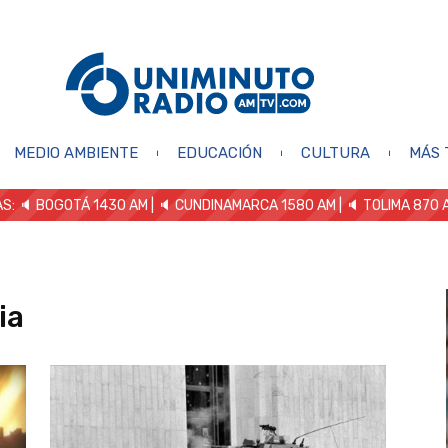
MEDIO AMBIENTE
EDUCACIÓN
CULTURA
MÁS 
S: 🔈
BOGOTÁ 1430 AM
| 🔈 CUNDINAMARCA 1580 AM
| 🔈 TOLIMA 870 
ia