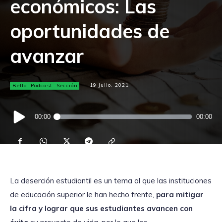
económicos: Las
oportunidades de
avanzar
Bello
Podcast
Sección
19 julio, 2021
Reproductor
00:00
00:00
de
audio
La deserción estudiantil es un tema al que las instituciones
de educación superior le han hecho frente,
para mitigar
la cifra y lograr que sus estudiantes avancen con