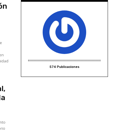
ón
de
 en
uidad
574 Publicaciones
a
l,
da
ento
orio