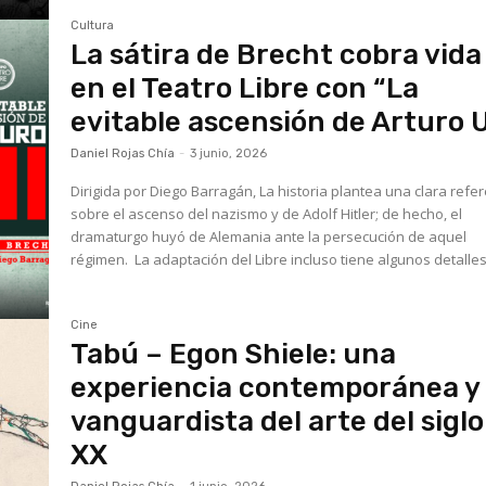
Cultura
La sátira de Brecht cobra vida
en el Teatro Libre con “La
evitable ascensión de Arturo U
Daniel Rojas Chía
-
3 junio, 2026
Dirigida por Diego Barragán, La historia plantea una clara refe
sobre el ascenso del nazismo y de Adolf Hitler; de hecho, el
dramaturgo huyó de Alemania ante la persecución de aquel
régimen. La adaptación del Libre incluso tiene algunos detalles
Cine
Tabú – Egon Shiele: una
experiencia contemporánea y
vanguardista del arte del siglo
XX