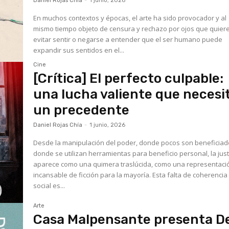
Daniel Rojas Chía
-
1 junio, 2026
En muchos contextos y épocas, el arte ha sido provocador y al
mismo tiempo objeto de censura y rechazo por ojos que quier
evitar sentir o negarse a entender que el ser humano puede
expandir sus sentidos en el...
Cine
[Crítica] El perfecto culpable:
una lucha valiente que necesi
un precedente
Daniel Rojas Chía
-
1 junio, 2026
Desde la manipulación del poder, donde pocos son beneficiad
donde se utilizan herramientas para beneficio personal, la just
aparece como una quimera traslúcida, como una representaci
incansable de ficción para la mayoría. Esta falta de coherencia
social es...
Arte
Casa Malpensante presenta D