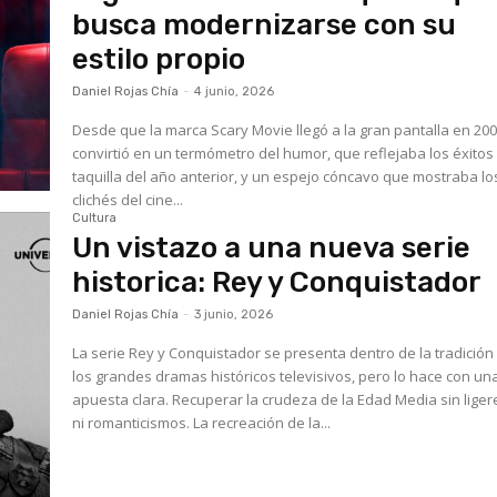
busca modernizarse con su
estilo propio
Daniel Rojas Chía
-
4 junio, 2026
Desde que la marca Scary Movie llegó a la gran pantalla en 200
convirtió en un termómetro del humor, que reflejaba los éxitos
taquilla del año anterior, y un espejo cóncavo que mostraba lo
clichés del cine...
Cultura
Un vistazo a una nueva serie
historica: Rey y Conquistador
Daniel Rojas Chía
-
3 junio, 2026
La serie Rey y Conquistador se presenta dentro de la tradición
los grandes dramas históricos televisivos, pero lo hace con un
apuesta clara. Recuperar la crudeza de la Edad Media sin lige
ni romanticismos. La recreación de la...