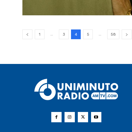
...
...
1
3
4
5
58