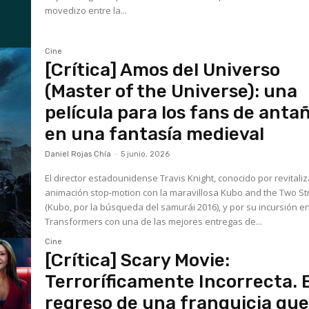
movedizo entre la...
Cine
[Crítica] Amos del Universo
(Master of the Universe): una
película para los fans de anta
en una fantasía medieval
Daniel Rojas Chía
-
5 junio, 2026
El director estadounidense Travis Knight, conocido por revitaliz
animación stop-motion con la maravillosa Kubo and the Two St
(Kubo, por la búsqueda del samurái 2016), y por su incursión e
Transformers con una de las mejores entregas de...
Cine
[Crítica] Scary Movie:
Terroríficamente Incorrecta. E
regreso de una franquicia qu