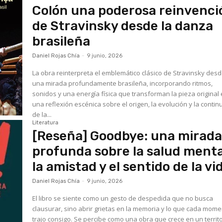
Colón una poderosa reinvenci
de Stravinsky desde la danza
brasileña
Daniel Rojas Chía
-
9 junio, 2026
La obra reinterpreta el emblemático clásico de Stravinsky des
una mirada profundamente brasileña, incorporando ritmos,
sonidos y una energía física que transforman la pieza original
una reflexión escénica sobre el origen, la evolución y la contin
de la...
Literatura
[Reseña] Goodbye: una mirad
profunda sobre la salud menta
la amistad y el sentido de la vi
Daniel Rojas Chía
-
9 junio, 2026
El libro se siente como un gesto de despedida que no busca
clausurar, sino abrir grietas en la memoria y lo que cada mom
trajo consigo. Se percibe como una obra que crece en un territ