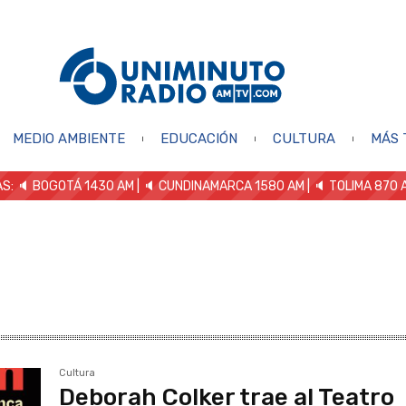
MEDIO AMBIENTE
EDUCACIÓN
CULTURA
MÁS 
S: 🔈
BOGOTÁ 1430 AM
| 🔈 CUNDINAMARCA 1580 AM
| 🔈 TOLIMA 870 
Cultura
Deborah Colker trae al Teatro