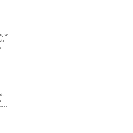
0, se
 de
s
 de
a
rezas