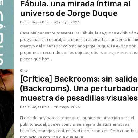
Fábula, una mirada íntima al
universo de Jorge Duque
Daniel Rojas Chía
-
30 mayo, 2026
Casa Malpensante presenta De Fábula, la segunda exhibición 
programación cultural, una muestra dedicada al universo íntim
creativo del diseñador colombiano Jorge Duque. La exposición
propone un recorrido por los objetos, obsesiones, referencias
piezas que han...
Cine
[Crítica] Backrooms: sin salida
(Backrooms). Una perturbado
muestra de pesadillas visuales
Daniel Rojas Chía
-
28 mayo, 2026
El cine de hoy parece tener otros puntos de atracción para el
público actual, que es como si se alejara de sus narrativas,
historias, manejo y profundidad de personajes. Pero cuando 
proyecto va con una ola que lleva...