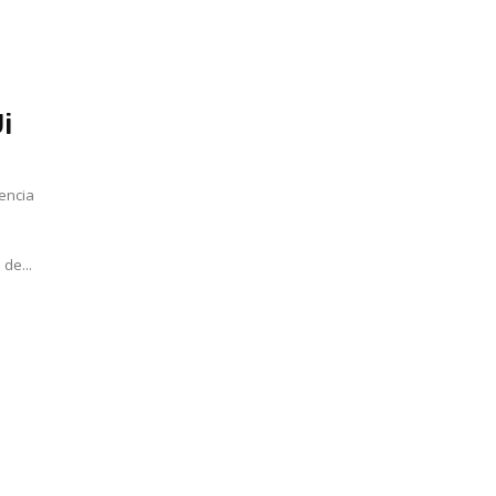
i
rencia
 de...