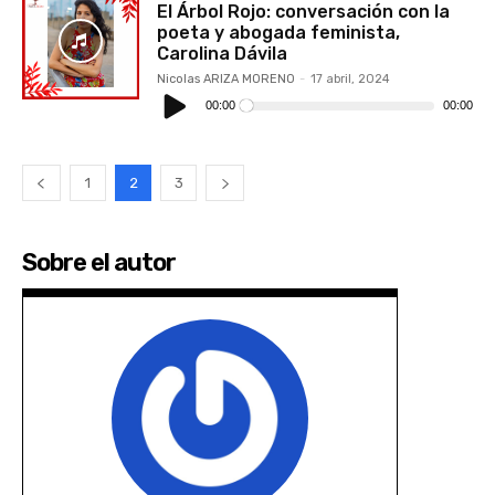
El Árbol Rojo: conversación con la
poeta y abogada feminista,
Carolina Dávila
Nicolas ARIZA MORENO
-
17 abril, 2024
Reproductor
de
00:00
00:00
audio
1
2
3
Sobre el autor