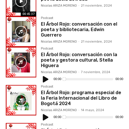
Nicolas ARIZA MORENO
-
21 noviembre, 2024
00:45:37
Podcast
El Árbol Rojo: conversación con el
poeta y bibliotecaria, Edwin
Guerrero
Nicolas ARIZA MORENO
-
21 noviembre, 2024
Podcast
El Árbol Rojo: conversación con la
poeta y gestora cultural, Stella
Higuera
Nicolas ARIZA MORENO
-
7 noviembre, 2024
Reproductor
de
00:00
00:00
audio
Podcast
El Árbol Rojo: programa especial de
la Feria Internacional del Libro de
Bogotá 2024
Nicolas ARIZA MORENO
-
14 mayo, 2024
Reproductor
de
00:00
00:00
audio
Podcast