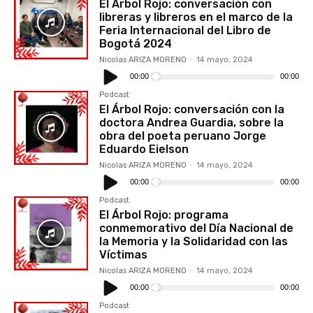
El Árbol Rojo: conversación con
libreras y libreros en el marco de la
Feria Internacional del Libro de
Bogotá 2024
Nicolas ARIZA MORENO
-
14 mayo, 2024
Reproductor
de
00:00
00:00
audio
Podcast
El Árbol Rojo: conversación con la
doctora Andrea Guardia, sobre la
obra del poeta peruano Jorge
Eduardo Eielson
Nicolas ARIZA MORENO
-
14 mayo, 2024
Reproductor
de
00:00
00:00
audio
Podcast
El Árbol Rojo: programa
conmemorativo del Día Nacional de
la Memoria y la Solidaridad con las
Víctimas
Nicolas ARIZA MORENO
-
14 mayo, 2024
Reproductor
de
00:00
00:00
audio
Podcast