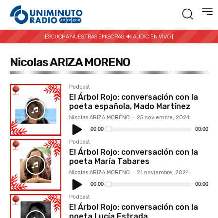
ESCUCHA NUESTRAS EMISORAS:
🔊 AUDIO EN VIVO |
Nicolas ARIZA MORENO
Podcast
El Árbol Rojo: conversación con la
poeta española, Mado Martínez
Nicolas ARIZA MORENO
-
25 noviembre, 2024
Reproductor
de
00:00
00:00
audio
Podcast
El Árbol Rojo: conversación con la
poeta María Tabares
Nicolas ARIZA MORENO
-
21 noviembre, 2024
Reproductor
de
00:00
00:00
audio
Podcast
El Árbol Rojo: conversación con la
poeta Lucía Estrada