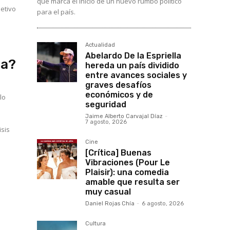
que marca el inicio de un nuevo rumbo político
jetivo
para el país.
Actualidad
Abelardo De la Espriella
ia?
hereda un país dividido
entre avances sociales y
graves desafíos
económicos y de
lo
seguridad
Jaime Alberto Carvajal Díaz
-
7 agosto, 2026
sis
Cine
[Crítica] Buenas
Vibraciones (Pour Le
Plaisir): una comedia
amable que resulta ser
muy casual
Daniel Rojas Chía
-
6 agosto, 2026
Cultura