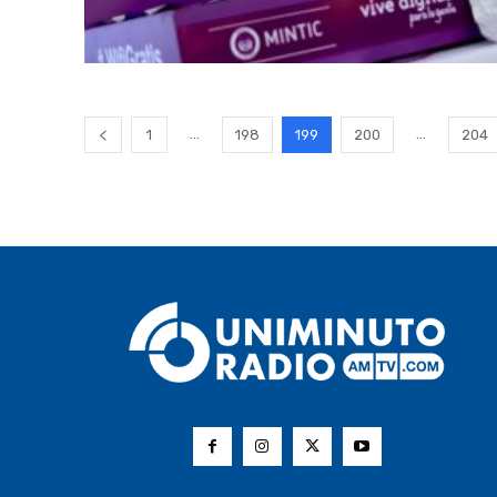
...
...
1
198
199
200
204