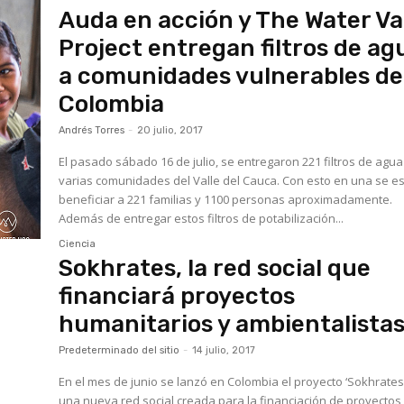
Auda en acción y The Water V
Project entregan filtros de ag
a comunidades vulnerables de
Colombia
Andrés Torres
-
20 julio, 2017
El pasado sábado 16 de julio, se entregaron 221 filtros de agua
varias comunidades del Valle del Cauca. Con esto en una se e
beneficiar a 221 familias y 1100 personas aproximadamente.
Además de entregar estos filtros de potabilización...
Ciencia
Sokhrates, la red social que
financiará proyectos
humanitarios y ambientalista
Predeterminado del sitio
-
14 julio, 2017
En el mes de junio se lanzó en Colombia el proyecto ‘Sokhrates‘
una nueva red social creada para la financiación de proyectos