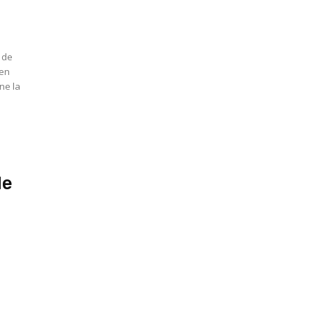
 de
 en
ne la
de
e