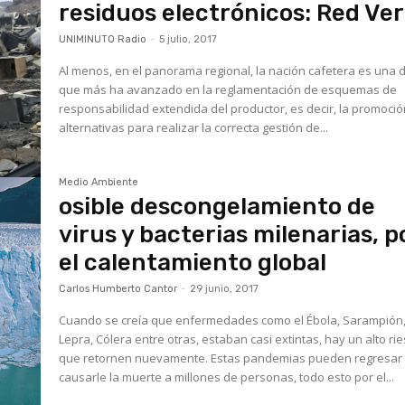
residuos electrónicos: Red Ve
UNIMINUTO Radio
-
5 julio, 2017
Al menos, en el panorama regional, la nación cafetera es una d
que más ha avanzado en la reglamentación de esquemas de
responsabilidad extendida del productor, es decir, la promoci
alternativas para realizar la correcta gestión de...
Medio Ambiente
osible descongelamiento de
virus y bacterias milenarias, p
el calentamiento global
Carlos Humberto Cantor
-
29 junio, 2017
Cuando se creía que enfermedades como el Ébola, Sarampión
Lepra, Cólera entre otras, estaban casi extintas, hay un alto ri
que retornen nuevamente. Estas pandemias pueden regresar
causarle la muerte a millones de personas, todo esto por el...