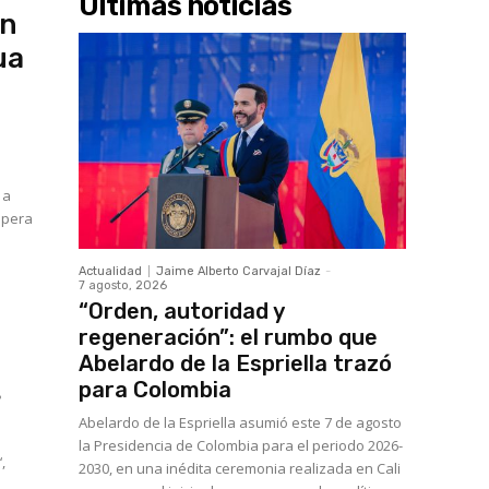
Últimas noticias
an
ua
 a
spera
Actualidad
Jaime Alberto Carvajal Díaz
-
7 agosto, 2026
“Orden, autoridad y
regeneración”: el rumbo que
Abelardo de la Espriella trazó
s
para Colombia
Abelardo de la Espriella asumió este 7 de agosto
la Presidencia de Colombia para el periodo 2026-
,
2030, en una inédita ceremonia realizada en Cali