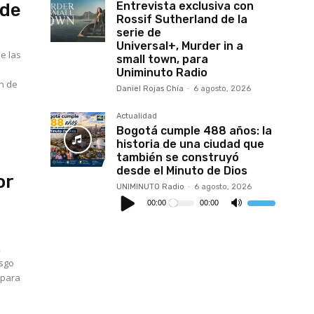
Entrevista exclusiva con
rde
Rossif Sutherland de la
serie de
Universal+, Murder in a
e las
small town, para
Uniminuto Radio
ón de
Daniel Rojas Chía
-
6 agosto, 2026
Actualidad
Bogotá cumple 488 años: la
historia de una ciudad que
también se construyó
desde el Minuto de Dios
or
UNIMINUTO Radio
-
6 agosto, 2026
Reproductor
de
00:00
00:00
Utiliza
audio
las
teclas
de
flecha
,
arriba/abajo
para
esgo
aumentar
 para
o
disminuir
el
volumen.