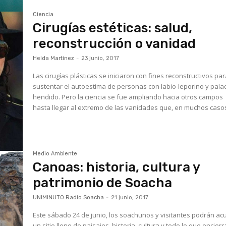
Ciencia
Cirugías estéticas: salud,
reconstrucción o vanidad
Helda Martínez
-
23 junio, 2017
Las cirugías plásticas se iniciaron con fines reconstructivos pa
sustentar el autoestima de personas con labio-leporino y pala
hendido. Pero la ciencia se fue ampliando hacia otros campos
hasta llegar al extremo de las vanidades que, en muchos casos
Medio Ambiente
Canoas: historia, cultura y
patrimonio de Soacha
UNIMINUTO Radio Soacha
-
21 junio, 2017
Este sábado 24 de junio, los soachunos y visitantes podrán acu
un sitio lleno de paisajes, historia, cultura y todo lo que encierr