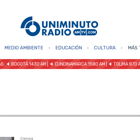
MEDIO AMBIENTE
EDUCACIÓN
CULTURA
MÁS 
S: 🔈
BOGOTÁ 1430 AM
| 🔈 CUNDINAMARCA 1580 AM
| 🔈 TOLIMA 870 
Ciencia