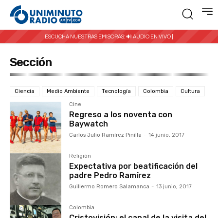
ESCUCHA NUESTRAS EMISORAS:
🔊 AUDIO EN VIVO |
Sección
Ciencia
Medio Ambiente
Tecnología
Colombia
Cultura
Cine
Regreso a los noventa con
Baywatch
Carlos Julio Ramírez Pinilla
-
14 junio, 2017
Religión
Expectativa por beatificación del
padre Pedro Ramírez
Guillermo Romero Salamanca
-
13 junio, 2017
Colombia
Cristovisión: el canal de la visita del