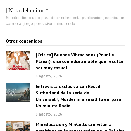
| Nota del editor *
Si usted tiene algo para decir sobre esta publicación, escriba un
correo a: jorge.perez@uniminuto.edu
Otros contenidos
[Crítica] Buenas Vibraciones (Pour Le
Plaisir): una comedia amable que resulta
ser muy casual
6 agosto, 2026
Entrevista exclusiva con Rossif
Sutherland de la serie de
Universal+, Murder in a small town, para
Uniminuto Radio
6 agosto, 2026
MinEducación y MinCultura invitan a
participar en la construcción de la Política