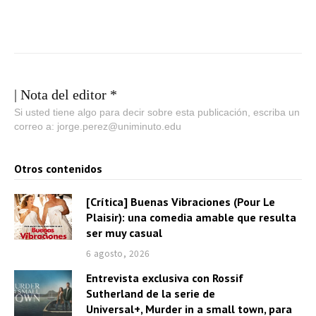
| Nota del editor *
Si usted tiene algo para decir sobre esta publicación, escriba un
correo a: jorge.perez@uniminuto.edu
Otros contenidos
[Crítica] Buenas Vibraciones (Pour Le
Plaisir): una comedia amable que resulta
ser muy casual
6 agosto, 2026
Entrevista exclusiva con Rossif
Sutherland de la serie de
Universal+, Murder in a small town, para