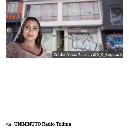
Crédito Yulixa Tolosa y @D_C_Bogota/X
UNIMINUTO Radio Tolima
Por: