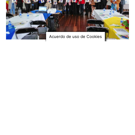
Acuerdo de uso de Cookies
MADRID
UNIMINUTO Y la Cámara de Comercio de
Facatativá desarrollan de la primera mesa
de competitividad de la provincia Sanaba de
Occidente, Cachipay y Anolaima.
ESNEIDER ANDREY SUAREZ VARGAS
-
28 Noviembre, 2022