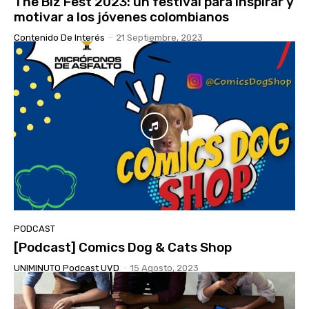
The Biz Fest 2023: un festival para inspirar y
motivar a los jóvenes colombianos
Contenido De Interés
-
21 Septiembre, 2023
PODCAST
[Podcast] Comics Dog & Cats Shop
UNIMINUTO Podcast UVD
-
15 Agosto, 2023