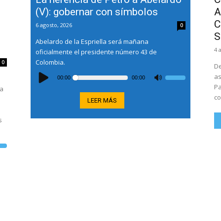
(V): gobernar con símbolos
A
C
6 agosto, 2026
0
S
Abelardo de la Espriella será mañana
4 
oficialmente el presidente número 43 de
Colombia.
0
De
Reproductor
de
as
00:00
00:00
Utiliza
audio
las
Pa
ra
teclas
co
de
LEER MÁS
flecha
arriba/abajo
para
s
aumentar
o
disminuir
el
za
volumen.
as
ha
a/abajo
ntar
inuir
men.