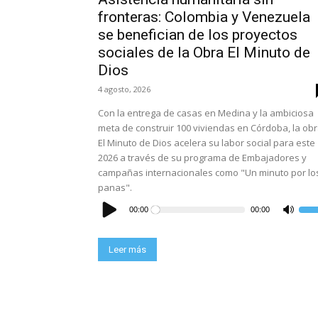
fronteras: Colombia y Venezuela
se benefician de los proyectos
sociales de la Obra El Minuto de
Dios
4 agosto, 2026
Con la entrega de casas en Medina y la ambiciosa
meta de construir 100 viviendas en Córdoba, la ob
El Minuto de Dios acelera su labor social para este
2026 a través de su programa de Embajadores y
campañas internacionales como "Un minuto por lo
panas".
Reproductor
de
00:00
00:00
Utili
audio
las
tecl
de
flec
Leer más
arrib
para
aume
o
dism
el
volu