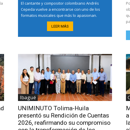
da
El cantante y compositor colombiano Andrés
Por:
Cepeda vuelve a encontrarse con uno de los
ob
formatos musicales que más lo apasionan.
qu
pa
LEER MÁS
Ibagué
ad
UNIMINUTO Tolima-Huila
M
presentó su Rendición de Cuentas
a
2026, reafirmando su compromiso
l