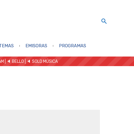
TEMAS
EMISORAS
PROGRAMAS
AM
| 🔈 BELLO
|
🔈 SOLO MÚSICA