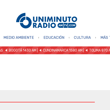
MEDIO AMBIENTE
EDUCACIÓN
CULTURA
MÁS 
S: 🔈
BOGOTÁ 1430 AM
| 🔈 CUNDINAMARCA 1580 AM
| 🔈 TOLIMA 870 