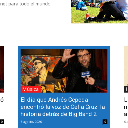
rnet para todo el mundo.
Música
H
ró
El día que Andrés Cepeda
L
encontró la voz de Celia Cruz: la
m
historia detrás de Big Band 2
a
6 agosto, 2026
6 
0
0