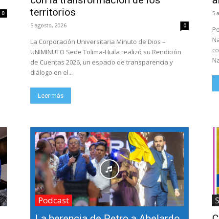
con la transformación de los
a
territorios
5 
0
5 agosto, 2026
0
Por:
s
Na
La Corporación Universitaria Minuto de Dios –
co
UNIMINUTO Sede Tolima-Huila realizó su Rendición
Na
de Cuentas 2026, un espacio de transparencia y
diálogo en el...
Leer más
Podcast
La herencia de Petro a Abelardo
C