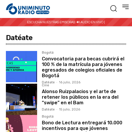
ESCUCHA NUESTRAS EMISORAS:
🔊 AUDIO EN VIVO |
Datéate
Bogotá
Convocatoria para becas cubrirá el
100 % de la matrícula para jóvenes
egresados de colegios oficiales de
Bogotá
Datéate
-
16 julio, 2026
Cine
Alonso Ruizpalacios y el arte de
retener los públicos en la era del
“swipe” en el Bam
Datéate
-
15 julio, 2026
Bogotá
Bono de Lectura entregará 10.000
incentivos para que jóvenes