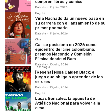
compren libros y cómics
Datéate
-
15 julio, 2026
Bogotá
Viña Machado da un nuevo paso en
su carrera con el lanzamiento de su
primer poemario
Datéate
-
14 julio, 2026
Cine
Cali se posiciona en 2026 como
epicentro del cine colombiano:
premios Macondo y Comisión
Fílmica desde el Bam
Datéate
-
10 julio, 2026
Tecnología
[Reseña] Ninja Gaiden Black: el
juego que obliga a aprender de los
errores
Datéate
-
10 julio, 2026
Bogotá
Lucas González, la apuesta de
Atlético Nacional para volver a la
cima