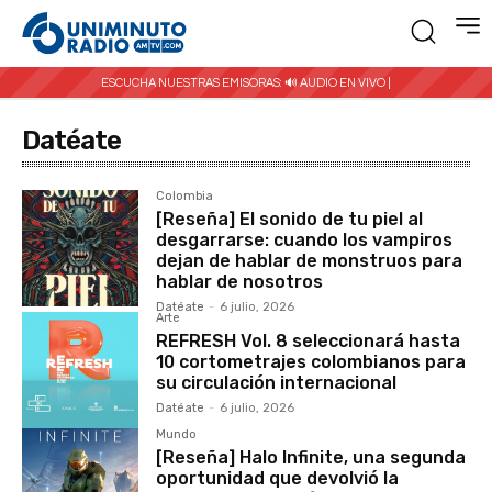
ESCUCHA NUESTRAS EMISORAS:
🔊 AUDIO EN VIVO |
Datéate
Colombia
[Reseña] El sonido de tu piel al
desgarrarse: cuando los vampiros
dejan de hablar de monstruos para
hablar de nosotros
Datéate
-
6 julio, 2026
Arte
REFRESH Vol. 8 seleccionará hasta
10 cortometrajes colombianos para
su circulación internacional
Datéate
-
6 julio, 2026
Mundo
[Reseña] Halo Infinite, una segunda
oportunidad que devolvió la