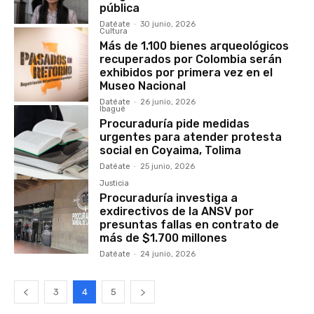
pública
Datéate
-
30 junio, 2026
Cultura
Más de 1.100 bienes arqueológicos
recuperados por Colombia serán
exhibidos por primera vez en el
Museo Nacional
Datéate
-
26 junio, 2026
Ibagué
Procuraduría pide medidas
urgentes para atender protesta
social en Coyaima, Tolima
Datéate
-
25 junio, 2026
Justicia
Procuraduría investiga a
exdirectivos de la ANSV por
presuntas fallas en contrato de
más de $1.700 millones
Datéate
-
24 junio, 2026
3
4
5