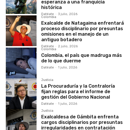
esperanza a una franquicia
histórica
Datéate
-
3 julio, 2026
Colombia
Exalcalde de Natagaima enfrentará
proceso disciplinario por presuntas
omisiones en el manejo de un
antiguo botadero
Datéate
-
2 julio, 2026
Colombia
Colombia, el país que madruga más
de lo que duerme
Datéate
-
1 julio, 2026
Justicia
La Procuraduría y la Contraloría
fijan reglas para el informe de
gestión del Gobierno Nacional
Datéate
-
1 julio, 2026
Justicia
Exalcaldesa de Gámbita enfrenta
cargos disciplinarios por presuntas
irregularidades en contratación