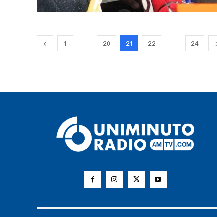
...
...
1
20
21
22
24