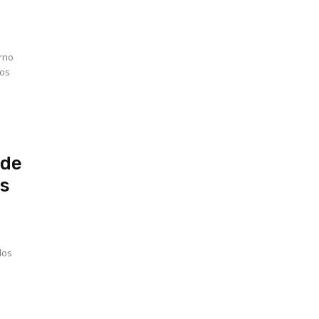
erno
nos
 de
es
los