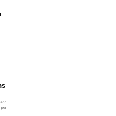
n
as
smado
s por