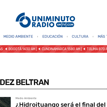
MEDIO AMBIENTE
EDUCACIÓN
CULTURA
MÁS 
S: 🔈
BOGOTÁ 1430 AM
| 🔈 CUNDINAMARCA 1580 AM
| 🔈 TOLIMA 870 
NDEZ BELTRAN
Medio Ambiente
¿Hidroituango será el final del