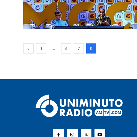
...
1
6
7
8