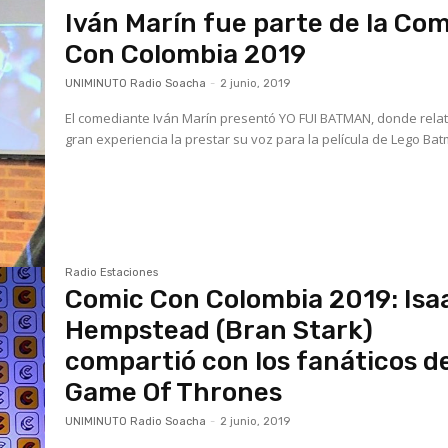
Iván Marín fue parte de la Com
Con Colombia 2019
UNIMINUTO Radio Soacha
-
2 junio, 2019
El comediante Iván Marín presentó YO FUI BATMAN, donde rela
gran experiencia la prestar su voz para la película de Lego Ba
Radio Estaciones
Comic Con Colombia 2019: Isa
Hempstead (Bran Stark)
compartió con los fanáticos d
Game Of Thrones
UNIMINUTO Radio Soacha
-
2 junio, 2019