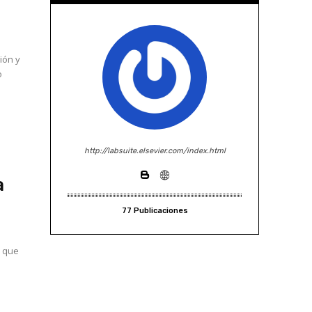
ión y
o
http://labsuite.elsevier.com/index.html
a
77 Publicaciones
a que