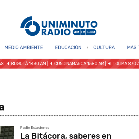
MEDIO AMBIENTE
EDUCACIÓN
CULTURA
MÁS 
S: 🔈
BOGOTÁ 1430 AM
| 🔈 CUNDINAMARCA 1580 AM
| 🔈 TOLIMA 870 
a
Radio Estaciones
La Bitácora, saberes en