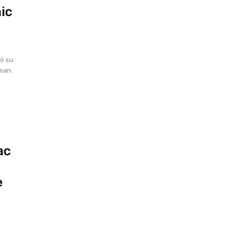
ic
tó su
tman.
ac
e