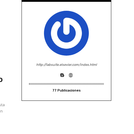
http://labsuite.elsevier.com/index.html
o
77 Publicaciones
sta
ón