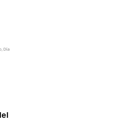
o, Día
del