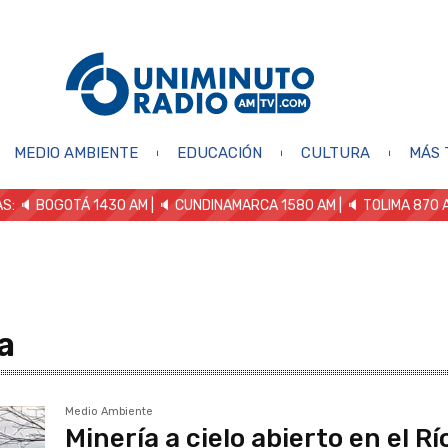
MEDIO AMBIENTE
EDUCACIÓN
CULTURA
MÁS 
S: 🔈
BOGOTÁ 1430 AM
| 🔈 CUNDINAMARCA 1580 AM
| 🔈 TOLIMA 870 
a
Medio Ambiente
Minería a cielo abierto en el Rí