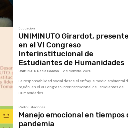
Educación
UNIMINUTO Girardot, present
en el VI Congreso
Interinstitucional de
Estudiantes de Humanidades
UNIMINUTO Radio Soacha
-
2 diciembre, 2020
La responsabilidad social desde el enfoque medio ambiental d
región, en el VI Congreso Interinstitucional de Estudiantes de
Humanidades.
Radio Estaciones
Manejo emocional en tiempos 
pandemia