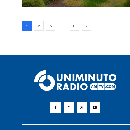
...
1
2
3
8