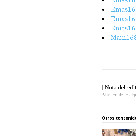
Emas16
Emas16
Emas16
Main16
| Nota del edi
Si usted tiene al
Otros contenid