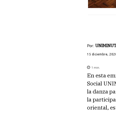
Por:
UNIMINUT
15 diciembre, 202
1
min.
En esta emi
Social UNI
la danza pa
la particip
oriental, e