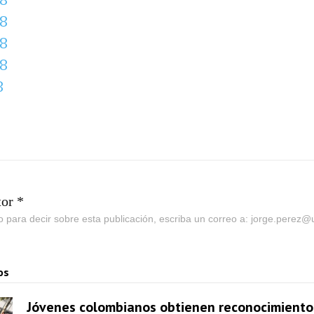
8
8
8
8
tor *
go para decir sobre esta publicación, escriba un correo a: jorge.perez
os
Jóvenes colombianos obtienen reconocimiento