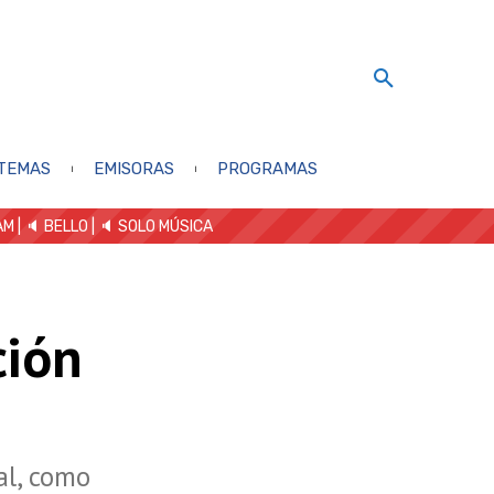
TEMAS
EMISORAS
PROGRAMAS
AM
| 🔈 BELLO
|
🔈 SOLO MÚSICA
ción
al, como