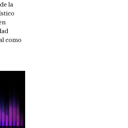
de la
stico
en
idad
nal como