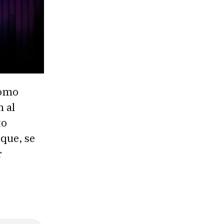
como
 al
to
 que, se
r