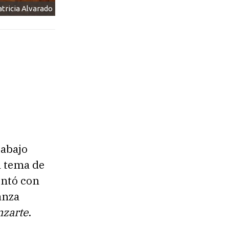
tricia Alvarado
rabajo
l tema de
ontó con
anza
zarte
.