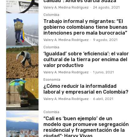
calidad”: Andrés García Suaza
Valery A. Medina Rodríguez
-
24 agosto, 2021
Colombia
Trabajo informal y migrantes: “El
gobierno colombiano tiene buenas
intenciones pero mala burocracia”
Valery A. Medina Rodríguez
-
9 agosto, 2021
Colombia
‘Igualdad’ sobre ‘eficiencia’: el valor
cultural de la tierra por encima del
valor productivo
Valery A. Medina Rodríguez
-
1 junio, 2021
Economía
¿Cómo reducir la informalidad
laboral y empresarial en Colombia?
Valery A. Medina Rodríguez
-
6 abril, 2021
Colombia
“Cali es ‘buen ejemplo’ de un
modelo que promueve segregación
residencial y fragmentación de la
ciudad”: Harvy Vivas