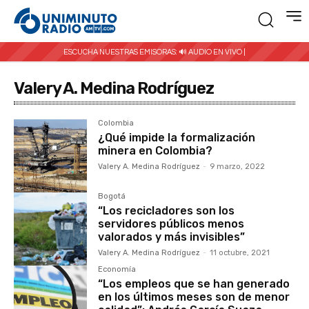
ESCUCHA NUESTRAS EMISORAS:
🔊 AUDIO EN VIVO |
Valery A. Medina Rodríguez
Colombia
¿Qué impide la formalización
minera en Colombia?
Valery A. Medina Rodríguez
-
9 marzo, 2022
Bogotá
“Los recicladores son los
servidores públicos menos
valorados y más invisibles”
Valery A. Medina Rodríguez
-
11 octubre, 2021
Economía
“Los empleos que se han generado
en los últimos meses son de menor