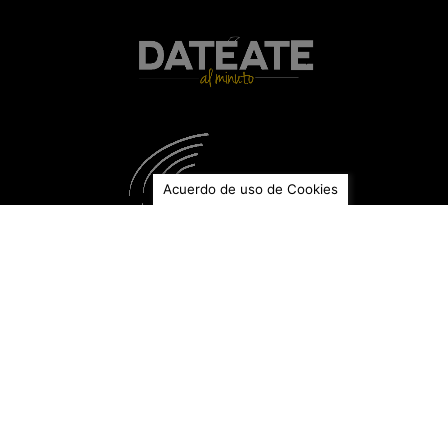
Somos
Sobre las emisoras
Haz parte de la radio
Programación
Contáctanos
Acuerdo de uso de Cookies
Premios y Reconocimientos
2022 - Mención de honor Premio CPB al mérito periodístico /
Categoría: periodismo universitario
2022 - Premio Nacional de Periodismo a la gestión de riesgos
"Armando Devia Moncaleano"
2021 - Premio de periodismo Álvaro Gómez Hurtado / Mejor