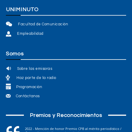
Podcast
10 octubre, 2022
Podcast
7 octubre, 2022
[Podcast] Conoce la
[Podcast] Sabores
Fundación Sentires
musicales del pacifico con
Fito Celis
Podcast
6 octubre, 2022
Podcast
5 octubre, 2022
[Podcast] El arte del
[Podcast] La verdad del
tatuaje con Julián
Fast Fashion, el lado oculto
González
de la moda