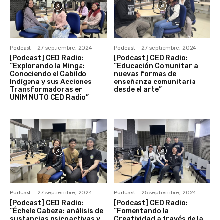
Podcast
27 septiembre, 2024
Podcast
27 septiembre, 2024
[Podcast] CED Radio:
[Podcast] CED Radio:
“Explorando la Minga:
“Educación Comunitaria
Conociendo el Cabildo
nuevas formas de
Indígena y sus Acciones
enseñanza comunitaria
Transformadoras en
desde el arte”
UNIMINUTO CED Radio”
Podcast
27 septiembre, 2024
Podcast
25 septiembre, 2024
[Podcast] CED Radio:
[Podcast] CED Radio:
“Échele Cabeza: análisis de
“Fomentando la
sustancias psicoactivas y
Creatividad a través de la