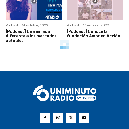
Podcast
14 octubre, 2022
Podcast
13 octubre, 2022
[Podcast] Una mirada
[Podcast] Conoce la
diferente a los mercados
fundación Amor en Acción
actuales
Podcast
12 octubre, 2022
Podcast
11 octubre, 2022
[Podcast] Hablemos de
[Podcast] Conoce el Hogar
educación superior
Canitas Nazarethb