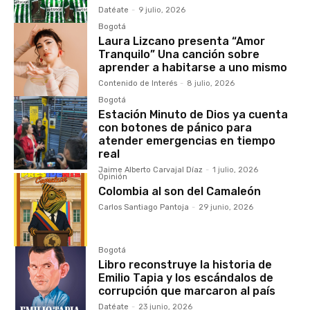
Datéate
-
9 julio, 2026
Bogotá
Laura Lizcano presenta “Amor
Tranquilo” Una canción sobre
aprender a habitarse a uno mismo
Contenido de Interés
-
8 julio, 2026
Bogotá
Estación Minuto de Dios ya cuenta
con botones de pánico para
atender emergencias en tiempo
real
Jaime Alberto Carvajal Díaz
-
1 julio, 2026
Opinión
Colombia al son del Camaleón
Carlos Santiago Pantoja
-
29 junio, 2026
Bogotá
Libro reconstruye la historia de
Emilio Tapia y los escándalos de
corrupción que marcaron al país
Datéate
-
23 junio, 2026