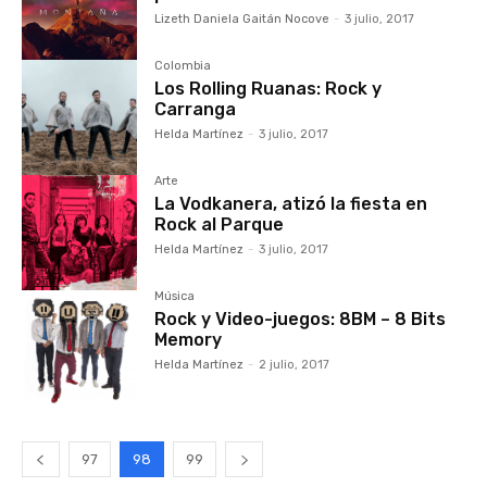
Lizeth Daniela Gaitán Nocove
-
3 julio, 2017
Colombia
Los Rolling Ruanas: Rock y
Carranga
Helda Martínez
-
3 julio, 2017
Arte
La Vodkanera, atizó la fiesta en
Rock al Parque
Helda Martínez
-
3 julio, 2017
Música
Rock y Video-juegos: 8BM – 8 Bits
Memory
Helda Martínez
-
2 julio, 2017
97
98
99