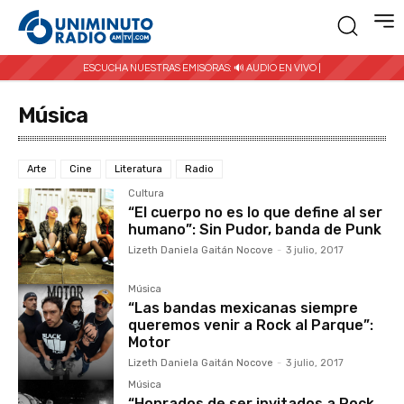
ESCUCHA NUESTRAS EMISORAS:
🔊 AUDIO EN VIVO |
Música
Arte
Cine
Literatura
Radio
Cultura
“El cuerpo no es lo que define al ser
humano”: Sin Pudor, banda de Punk
Lizeth Daniela Gaitán Nocove
-
3 julio, 2017
Música
“Las bandas mexicanas siempre
queremos venir a Rock al Parque”:
Motor
Lizeth Daniela Gaitán Nocove
-
3 julio, 2017
Música
“Honrados de ser invitados a Rock