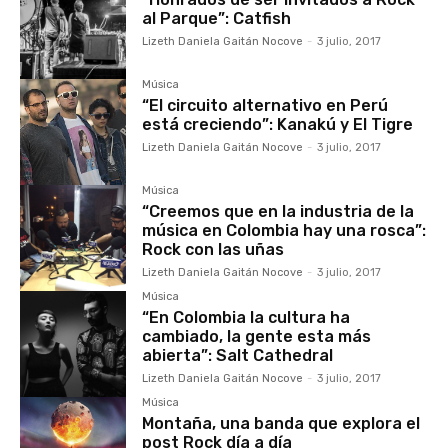
al Parque”: Catfish
Lizeth Daniela Gaitán Nocove
-
3 julio, 2017
Música
“El circuito alternativo en Perú
está creciendo”: Kanakú y El Tigre
Lizeth Daniela Gaitán Nocove
-
3 julio, 2017
Música
“Creemos que en la industria de la
música en Colombia hay una rosca”:
Rock con las uñas
Lizeth Daniela Gaitán Nocove
-
3 julio, 2017
Música
“En Colombia la cultura ha
cambiado, la gente esta más
abierta”: Salt Cathedral
Lizeth Daniela Gaitán Nocove
-
3 julio, 2017
Música
Montaña, una banda que explora el
post Rock día a día