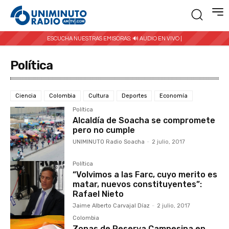
ESCUCHA NUESTRAS EMISORAS:
🔊 AUDIO EN VIVO |
Política
Ciencia
Colombia
Cultura
Deportes
Economía
Política
Alcaldía de Soacha se compromete
pero no cumple
UNIMINUTO Radio Soacha
-
2 julio, 2017
Política
“Volvimos a las Farc, cuyo merito es
matar, nuevos constituyentes”:
Rafael Nieto
Jaime Alberto Carvajal Díaz
-
2 julio, 2017
Colombia
Zonas de Reserva Campesina en