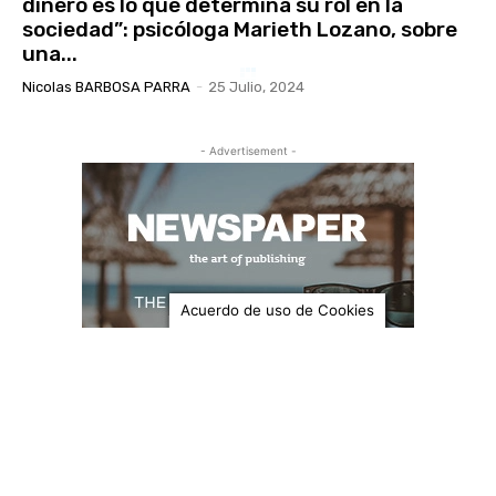
dinero es lo que determina su rol en la
sociedad”: psicóloga Marieth Lozano, sobre
una...
Nicolas BARBOSA PARRA
-
25 Julio, 2024
- Advertisement -
Acuerdo de uso de Cookies
MEDIO AMBIENTE
“Gobierne quien gobierne el clima se
defiende”: Francisco Vera, líder
ambientalista