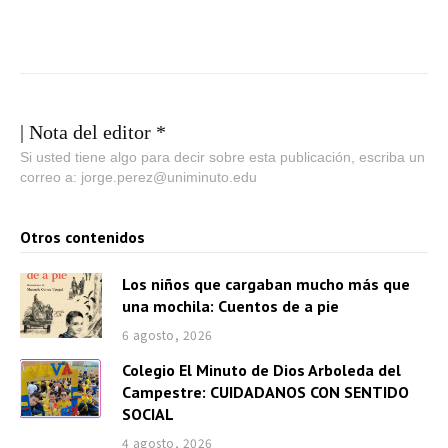
| Nota del editor *
Si usted tiene algo para decir sobre esta publicación, escriba un
correo a: jorge.perez@uniminuto.edu
Otros contenidos
Los niños que cargaban mucho más que
una mochila: Cuentos de a pie
6 agosto, 2026
Colegio El Minuto de Dios Arboleda del
Campestre: CUIDADANOS CON SENTIDO
SOCIAL
4 agosto, 2026