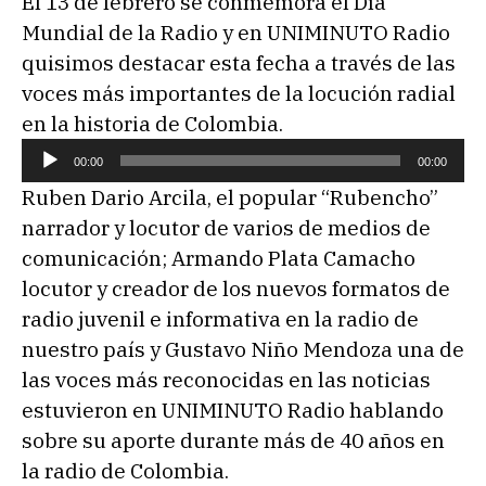
El 13 de febrero se conmemora el Día
Mundial de la Radio y en UNIMINUTO Radio
quisimos destacar esta fecha a través de las
voces más importantes de la locución radial
en la historia de Colombia.
R
00:00
00:00
e
Ruben Dario Arcila, el popular “Rubencho”
p
narrador y locutor de varios de medios de
r
comunicación; Armando Plata Camacho
o
locutor y creador de los nuevos formatos de
d
radio juvenil e informativa en la radio de
u
nuestro país y Gustavo Niño Mendoza una de
c
las voces más reconocidas en las noticias
t
estuvieron en UNIMINUTO Radio hablando
o
sobre su aporte durante más de 40 años en
r
la radio de Colombia.