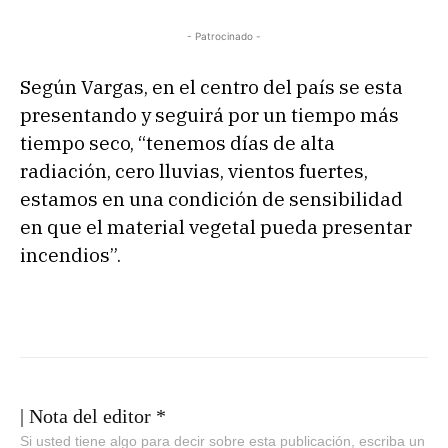
o
r
- Patrocinado -
d
e
Según Vargas, en el centro del país se esta
a
presentando y seguirá por un tiempo más
u
tiempo seco, “tenemos días de alta
d
radiación, cero lluvias, vientos fuertes,
i
estamos en una condición de sensibilidad
o
en que el material vegetal pueda presentar
incendios”.
| Nota del editor *
Si usted tiene algo para decir sobre esta publicación, escriba un