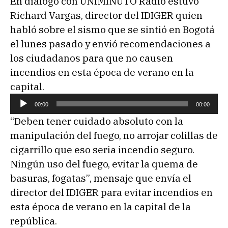
En diálogo con UNIMINUTO Radio estuvo
Richard Vargas, director del IDIGER quien
habló sobre el sismo que se sintió en Bogotá
el lunes pasado y envió recomendaciones a
los ciudadanos para que no causen
incendios en esta época de verano en la
capital.
R
00:00
00:00
e
“Deben tener cuidado absoluto con la
p
manipulación del fuego, no arrojar colillas de
r
cigarrillo que eso seria incendio seguro.
o
Ningún uso del fuego, evitar la quema de
d
basuras, fogatas”, mensaje que envía el
u
director del IDIGER para evitar incendios en
c
esta época de verano en la capital de la
t
república.