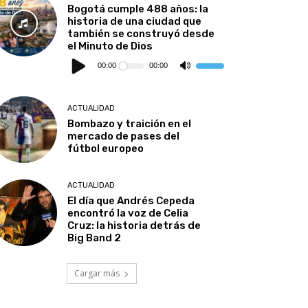
Bogotá cumple 488 años: la
historia de una ciudad que
también se construyó desde
el Minuto de Dios
Reproductor
de
00:00
00:00
Utiliza
audio
las
teclas
de
flecha
ACTUALIDAD
arriba/abajo
para
Bombazo y traición en el
aumentar
mercado de pases del
o
disminuir
fútbol europeo
el
volumen.
ACTUALIDAD
El día que Andrés Cepeda
encontró la voz de Celia
Cruz: la historia detrás de
Big Band 2
Cargar más