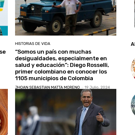
A
HISTORIAS DE VIDA
 se
“Somos un país con muchas
desigualdades, especialmente en
salud y educación”: Diego Rosselli,
primer colombiano en conocer los
1105 municipios de Colombia
JHOAN SEBASTIAN MATTA MORENO
-
19 Julio, 2024