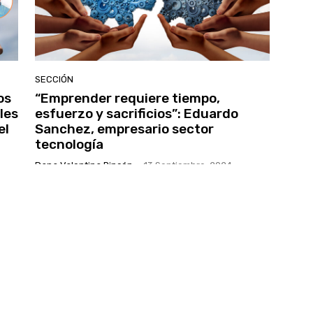
SECCIÓN
os
“Emprender requiere tiempo,
les
esfuerzo y sacrificios”: Eduardo
el
Sanchez, empresario sector
tecnología
Dana Valentina Rincón
-
13 Septiembre, 2024