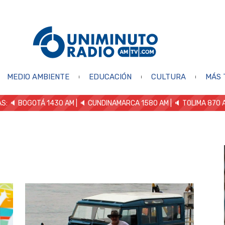
MEDIO AMBIENTE
EDUCACIÓN
CULTURA
MÁS 
S: 🔈
BOGOTÁ 1430 AM
| 🔈 CUNDINAMARCA 1580 AM
| 🔈 TOLIMA 870 