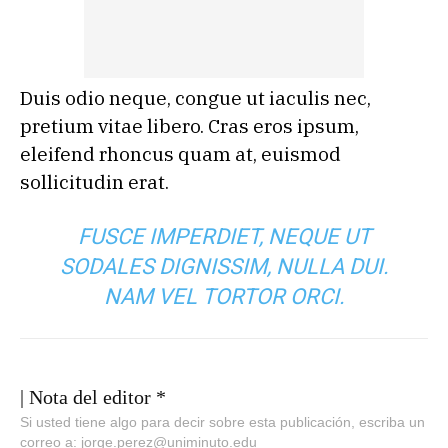
Duis odio neque, congue ut iaculis nec,
pretium vitae libero. Cras eros ipsum,
eleifend rhoncus quam at, euismod
sollicitudin erat.
FUSCE IMPERDIET, NEQUE UT
SODALES DIGNISSIM, NULLA DUI.
NAM VEL TORTOR ORCI.
| Nota del editor *
Si usted tiene algo para decir sobre esta publicación, escriba un
correo a: jorge.perez@uniminuto.edu