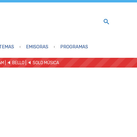
TEMAS
EMISORAS
PROGRAMAS
AM
| 🔈 BELLO
|
🔈 SOLO MÚSICA