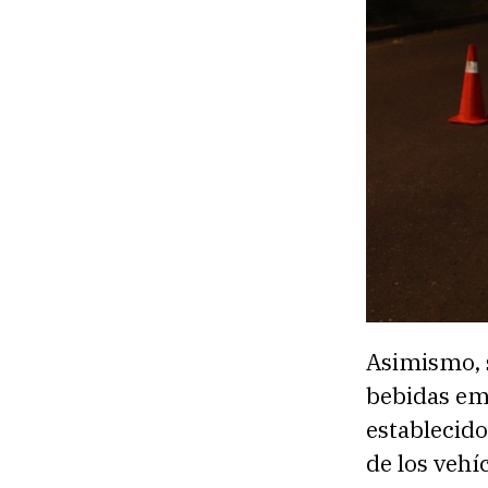
Asimismo, s
bebidas emb
establecido
de los vehí