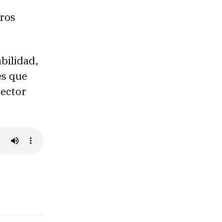
tros
bilidad,
es que
rector