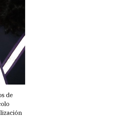
os de
colo
lización