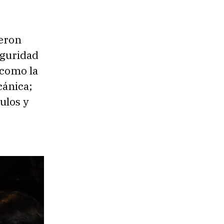
ueron
eguridad
 como la
cánica;
ulos y