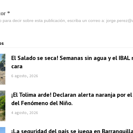
tor *
go para decir sobre esta publicación, escriba un correo a: jorge.perez
os
El Salado se seca! Semanas sin agua y el IBAL 
cara
6 agosto, 2026
¡El Tolima arde! Declaran alerta naranja por e
del Fenómeno del Niño.
4 agosto, 2026
¡La seguridad del país se juega en Barranquill