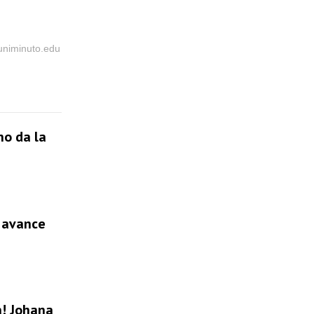
@uniminuto.edu
no da la
l avance
a! Johana