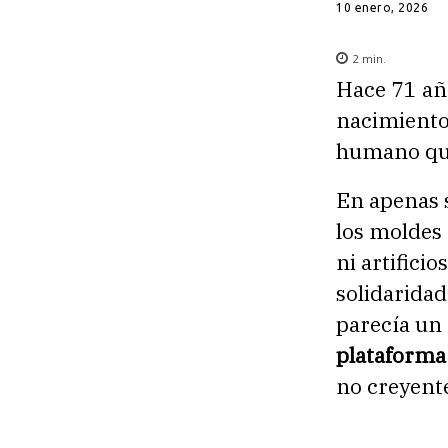
10 enero, 2026
2
min.
Hace 71 añ
nacimiento
humano que 
En apenas 
los moldes 
ni artificio
solidarida
parecía un
plataforma 
no creyente