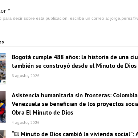
tor *
go para decir sobre esta publicación, escriba un correo a: jorge.perez
os
Bogotá cumple 488 años: la historia de una ci
también se construyó desde el Minuto de Dios
6 agosto, 2026
Asistencia humanitaria sin fronteras: Colombia
Venezuela se benefician de los proyectos socia
Obra El Minuto de Dios
4 agosto, 2026
“El Minuto de Dios cambió la vivienda social”: 