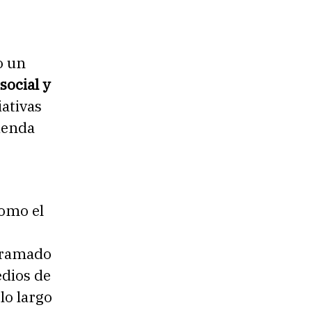
o un
ocial y
iativas
ienda
como el
tramado
edios de
lo largo