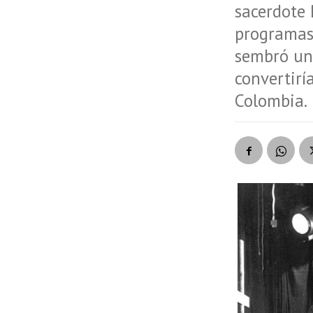
sacerdote 
programas 
sembró una
convertirí
Colombia.