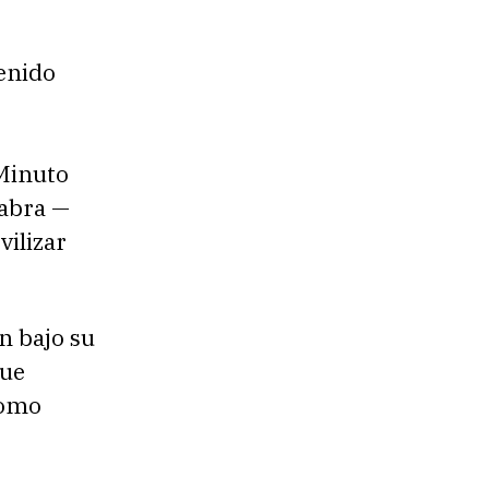
tenido
Minuto
labra —
ilizar
n bajo su
que
como