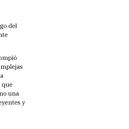
igo del
nte
rompió
complejas
la
o que
omo una
reyentes y