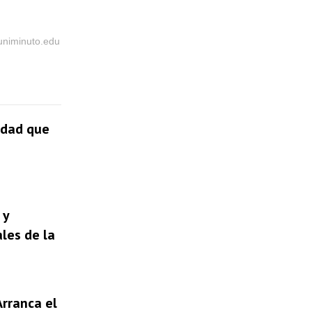
@uniminuto.edu
udad que
 y
les de la
Arranca el