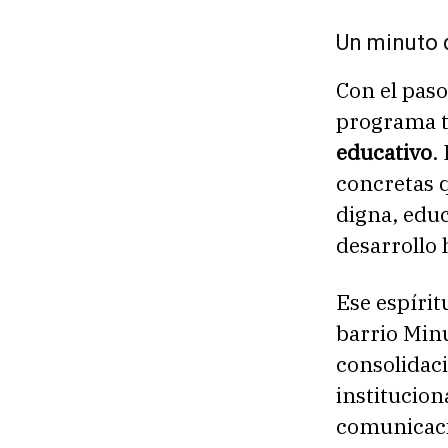
Un minuto q
Con el paso
programa t
educativo
.
concretas q
digna, edu
desarrollo
Ese espíri
barrio Minu
consolidac
institucion
comunicació