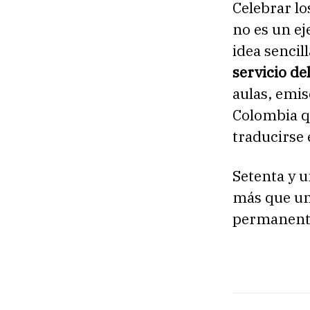
Celebrar lo
no es un ej
idea sencil
servicio de
aulas, emi
Colombia q
traducirse 
Setenta y u
más que un
permanente