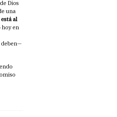
 de Dios
 de una
está al
 hoy en
—y deben—
iendo
romiso