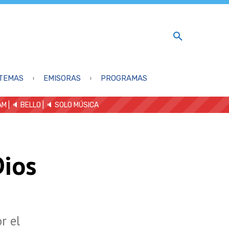
TEMAS
EMISORAS
PROGRAMAS
AM
| 🔈 BELLO
|
🔈 SOLO MÚSICA
Dios
r el