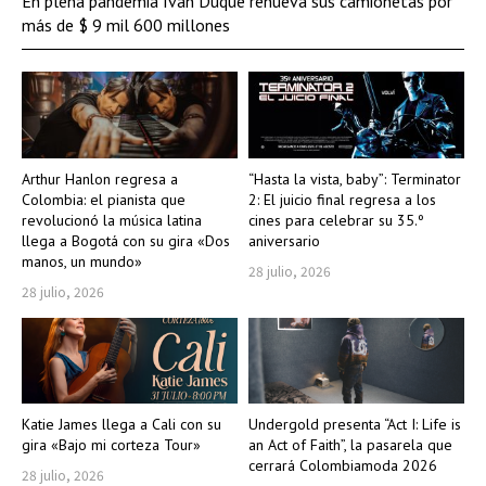
En plena pandemia Iván Duque renueva sus camionetas por
más de $ 9 mil 600 millones
Arthur Hanlon regresa a
“Hasta la vista, baby”: Terminator
Colombia: el pianista que
2: El juicio final regresa a los
revolucionó la música latina
cines para celebrar su 35.º
llega a Bogotá con su gira «Dos
aniversario
manos, un mundo»
28 julio, 2026
28 julio, 2026
Katie James llega a Cali con su
Undergold presenta “Act I: Life is
gira «Bajo mi corteza Tour»
an Act of Faith”, la pasarela que
cerrará Colombiamoda 2026
28 julio, 2026