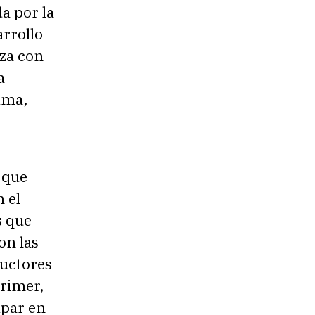
da por la
arrollo
za con
a
ima,
 que
n el
s que
on las
ductores
primer,
ipar en