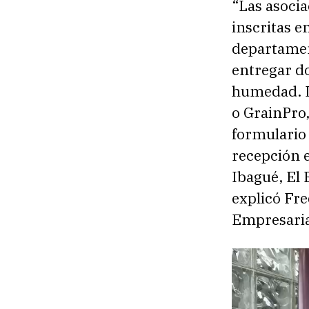
“Las asoci
inscritas e
departamen
entregar d
humedad. L
o GrainPro,
formulario
recepción e
Ibagué, El 
explicó Fre
Empresaria