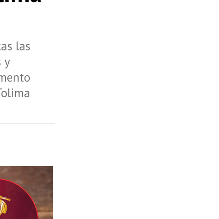
as las
 y
amento
Tolima