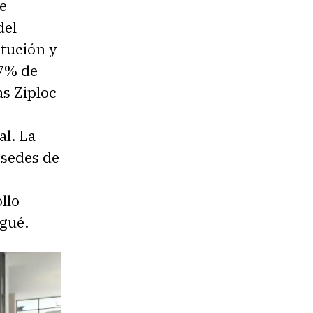
e
del
tución y
 7% de
s Ziploc
l. La
 sedes de
llo
gué.