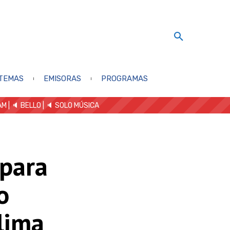
TEMAS
EMISORAS
PROGRAMAS
AM
| 🔈 BELLO
|
🔈 SOLO MÚSICA
 para
o
lima