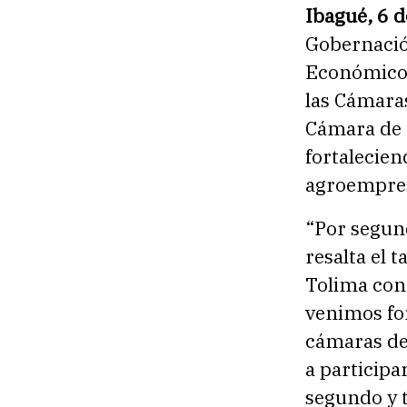
Ibagué, 6 
Gobernación
Económico,
las Cámaras
Cámara de 
fortalecien
agroempres
“Por segun
resalta el 
Tolima con
venimos for
cámaras de
a participa
segundo y t