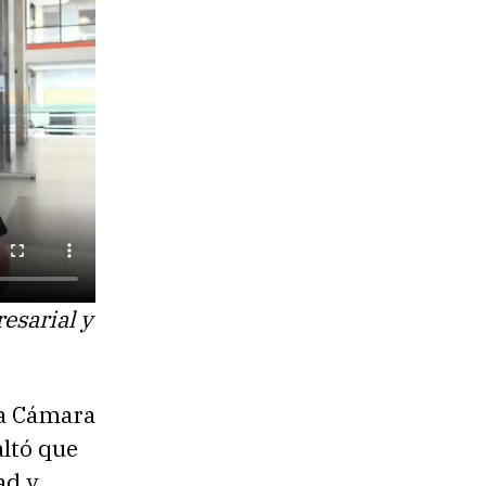
esarial y
la Cámara
ltó que
ad y