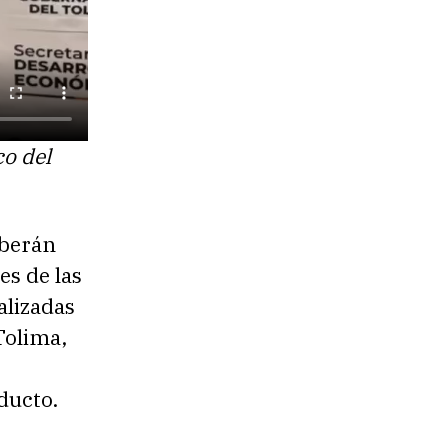
co del
eberán
es de las
alizadas
Tolima,
oducto.