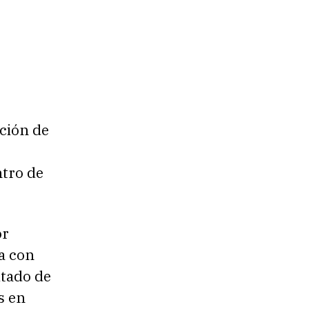
ación de
ntro de
or
a con
itado de
s en