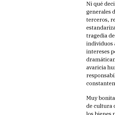
Ni qué deci
generales d
terceros, r
estandariza
tragedia d
individuos
intereses p
dramáticam
avaricia hu
responsabil
constanteme
Muy bonita 
de cultura 
los bienes 