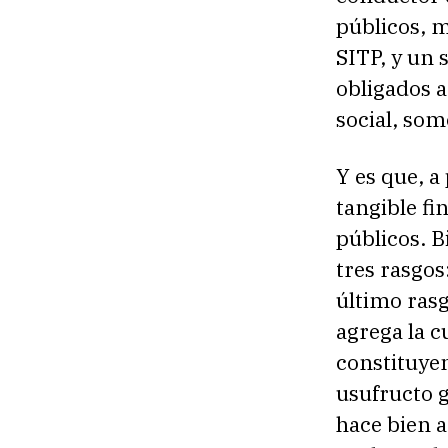
públicos, m
SITP, y un 
obligados a
social, som
Y es que, a
tangible fi
públicos. B
tres rasgos:
último rasg
agrega la c
constituyen
usufructo g
hace bien a