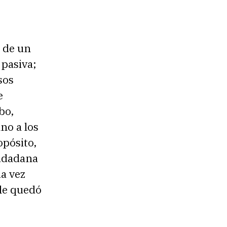
e de un
 pasiva;
sos
e
bo,
no a los
opósito,
iudadana
da vez
 le quedó