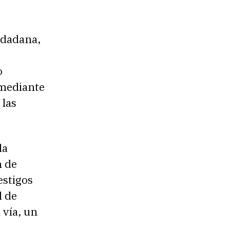
iudadana,
o
 mediante
 las
la
n de
estigos
l de
 vía, un