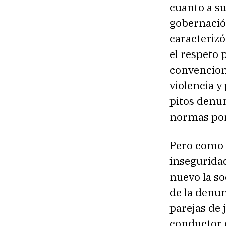
cuanto a su
gobernación
caracterizó
el respeto 
convenciona
violencia y
pitos denu
normas por 
Pero como t
inseguridad
nuevo la so
de la denun
parejas de 
conductor d