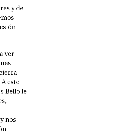
res y de
vemos
resión
 a ver
enes
cierra
. A este
s Bello le
es,
 y nos
ión