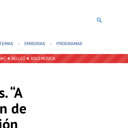
TEMAS
EMISORAS
PROGRAMAS
AM
| 🔈 BELLO
|
🔈 SOLO MÚSICA
. “A
ón de
ión