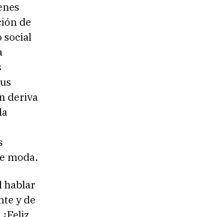
enes
ción de
 social
a
s
sus
n deriva
la
s
de moda.
l hablar
nte y de
¿Feliz