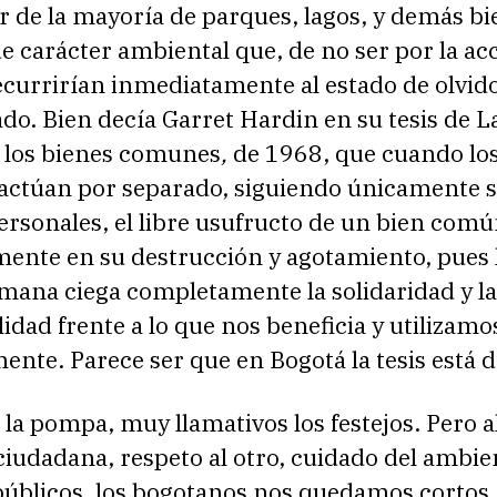
r de la mayoría de parques, lagos, y demás bi
e carácter ambiental que, de no ser por la ac
ecurrirían inmediatamente al estado de olvido
do. Bien decía Garret Hardin en su tesis de L
e los bienes comunes
,
de 1968, que cuando lo
 actúan por separado, siguiendo únicamente 
ersonales, el libre usufructo de un bien comú
ente en su destrucción y agotamiento, pues 
mana ciega completamente la solidaridad y la
idad frente a lo que nos beneficia y utilizamo
nte. Parece ser que en Bogotá la tesis está 
la pompa, muy llamativos los festejos. Pero a
ciudadana, respeto al otro, cuidado del ambie
públicos, los bogotanos nos quedamos cortos. 