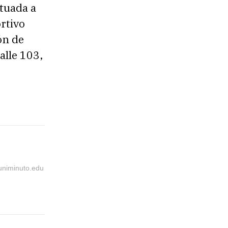
ituada a
rtivo
ón de
alle 103,
@uniminuto.edu