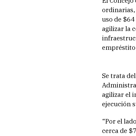
El Concejo 
ordinarias,
uso de $64 
agilizar la
infraestruc
empréstito
Se trata de
Administra
agilizar el
ejecución 
“Por el lad
cerca de $7