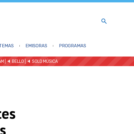
TEMAS
EMISORAS
PROGRAMAS
AM
| 🔈 BELLO
|
🔈 SOLO MÚSICA
tes
s