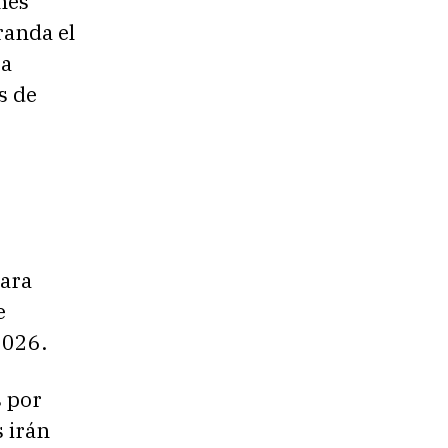
nes
randa el
ra
s de
ara
e
2026.
s por
s irán