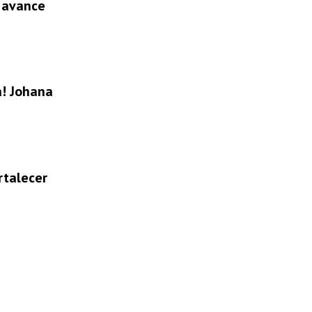
l avance
a! Johana
rtalecer