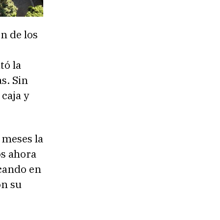
n de los
tó la
s. Sin
caja y
2 meses la
os ahora
icando en
on su