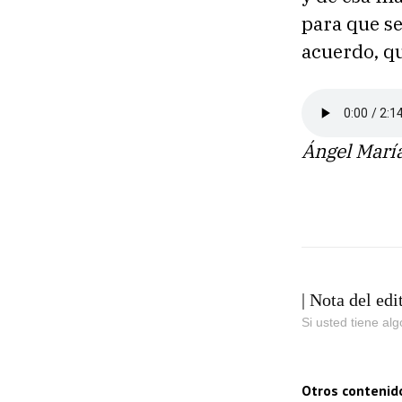
para que se
acuerdo, qu
Ángel Marí
| Nota del edi
Si usted tiene al
Otros contenid