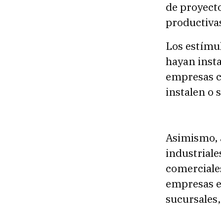
de proyecto
productivas
Los estímul
hayan insta
empresas co
instalen o 
Asimismo, 
industriale
comerciale
empresas e
sucursales