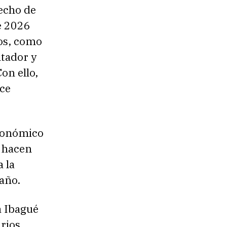
echo de
de 2026
los, como
ntador y
on ello,
ace
Económico
e hacen
a la
año.
a Ibagué
rios