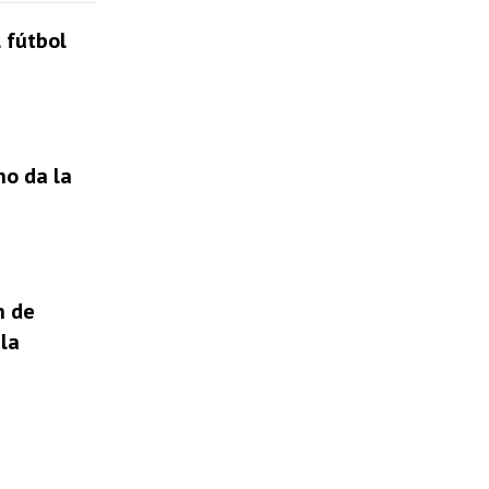
 fútbol
no da la
n de
la