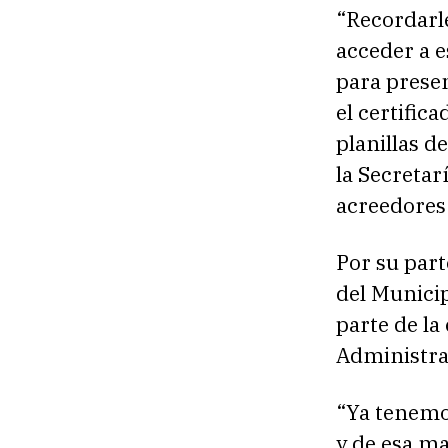
“Recordarle
acceder a e
para prese
el certific
planillas d
la Secretar
acreedores 
Por su par
del Municip
parte de la
Administrac
“Ya tenemo
y de esa m