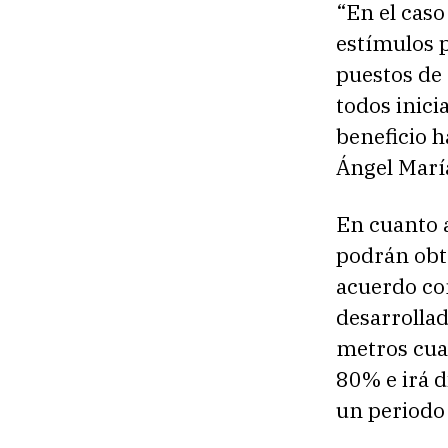
“En el caso
estímulos 
puestos de 
todos inic
beneficio h
Ángel Marí
En cuanto a
podrán obte
acuerdo co
desarrollad
metros cuad
80% e irá 
un periodo