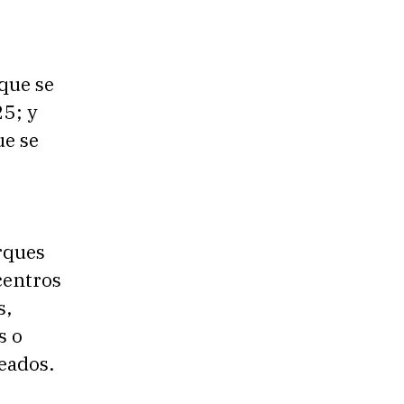
que se
25; y
ue se
rques
centros
s,
s o
eados.