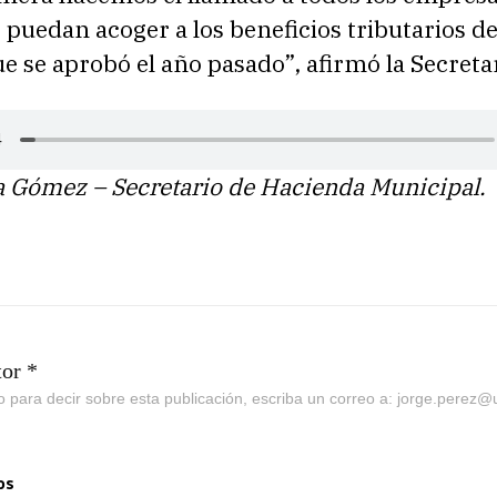
 puedan acoger a los beneficios tributarios de
e se aprobó el año pasado”, afirmó la Secretar
a Gómez – Secretario de Hacienda Municipal.
tor *
go para decir sobre esta publicación, escriba un correo a: jorge.perez
os