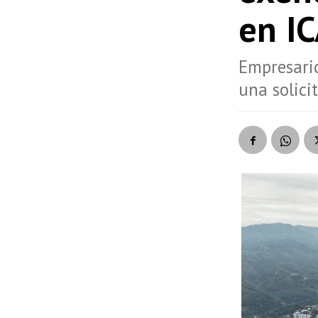
en IC
Empresario
una solici