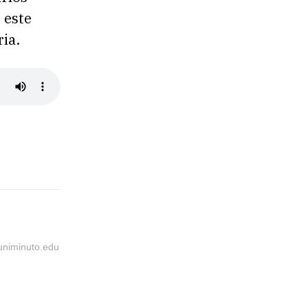
 este
ia.
@uniminuto.edu