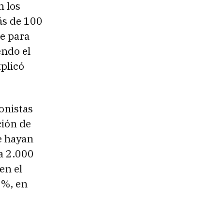
n los
ás de 100
ue para
endo el
plicó
onistas
ción de
e hayan
a 2.000
en el
0%, en