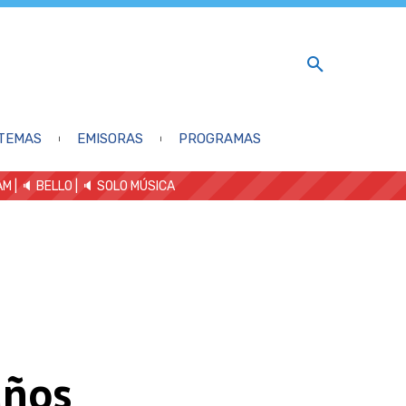
TEMAS
EMISORAS
PROGRAMAS
AM
| 🔈 BELLO
|
🔈 SOLO MÚSICA
años