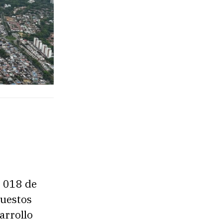
o 018 de
puestos
arrollo