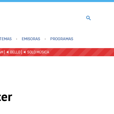
TEMAS
EMISORAS
PROGRAMAS
AM
| 🔈 BELLO
|
🔈 SOLO MÚSICA
cer