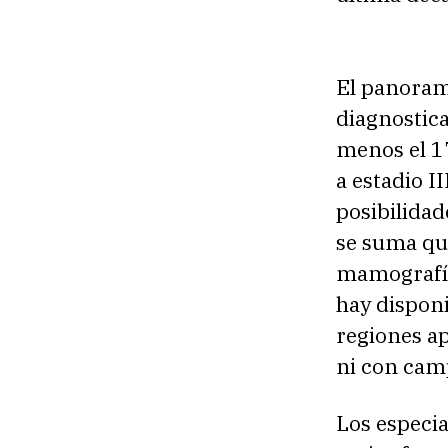
El panoram
diagnostica
menos el 17
a estadio I
posibilidad
se suma qu
mamografía
hay disponi
regiones a
ni con camp
Los especia