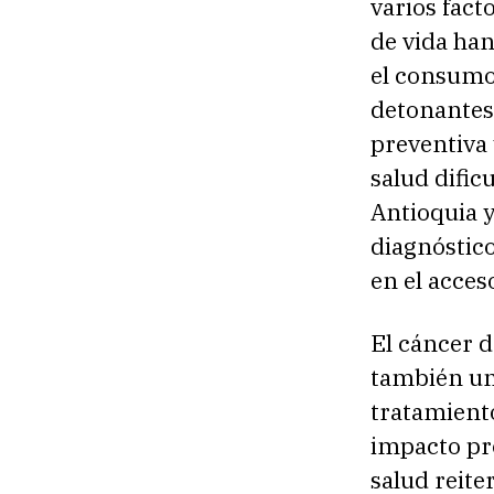
varios fact
de vida han
el consumo 
detonantes 
preventiva 
salud dific
Antioquia y
diagnóstico
en el acces
El cáncer 
también un 
tratamient
impacto pro
salud reite