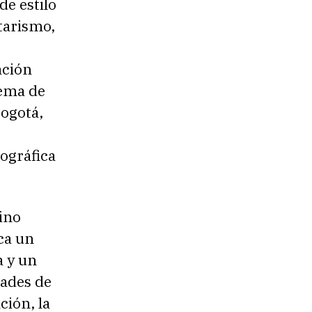
de estilo
tarismo,
ación
tema de
Bogotá,
ográfica
ino
ca un
a y un
dades de
ción, la