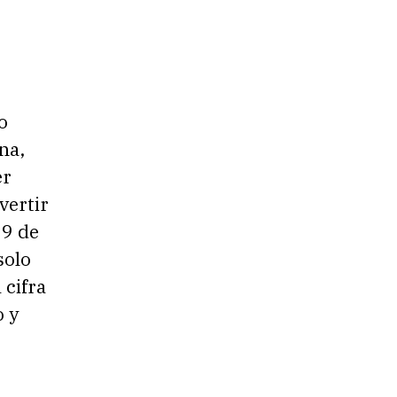
o
na,
er
vertir
19 de
solo
 cifra
o y