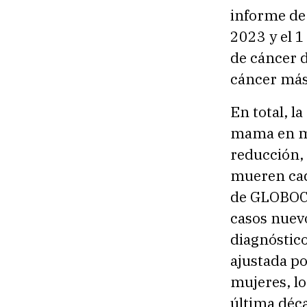
informe de 
2023 y el 1
de cáncer 
cáncer más
En total, l
mama en mu
reducción, 
mueren cad
de GLOBOCA
casos nuevo
diagnóstico
ajustada po
mujeres, lo
última déc