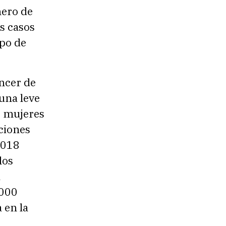
nero de
s casos
ipo de
áncer de
una leve
0 mujeres
ciones
.018
los
a
.000
 en la