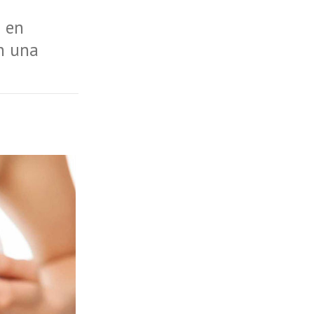
o en
n una