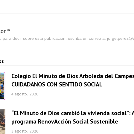
tor *
go para decir sobre esta publicación, escriba un correo a: jorge.perez
os
Colegio El Minuto de Dios Arboleda del Campes
CUIDADANOS CON SENTIDO SOCIAL
4 agosto, 2026
“El Minuto de Dios cambió la vivienda social”: 
programa RenovAcción Social Sostenible
3 agosto, 2026