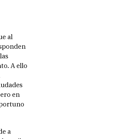
ue al
responden
las
to. A ello
a
ciudades
pero en
oportuno
de a