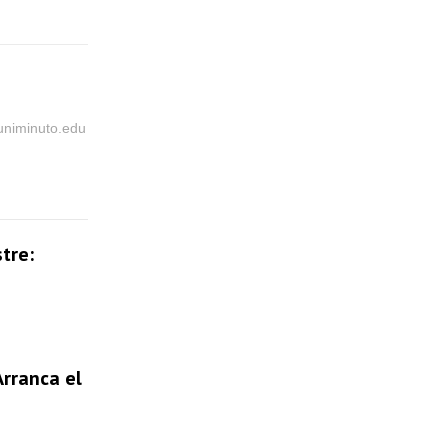
@uniminuto.edu
tre:
Arranca el