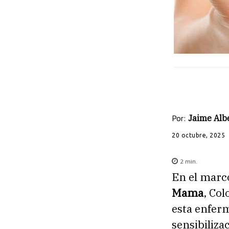
Por:
Jaime Albe
20 octubre, 2025
2
min.
En el marc
Mama
, Co
esta enfer
sensibiliza