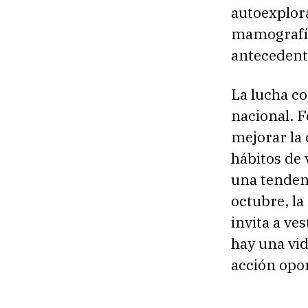
autoexplor
mamografías
antecedente
La lucha c
nacional. 
mejorar la
hábitos de 
una tenden
octubre, l
invita a ve
hay una vi
acción opo