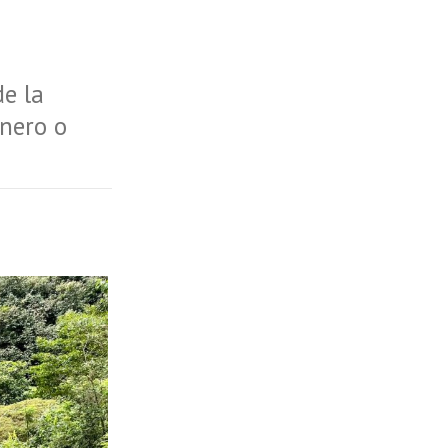
de la
inero o