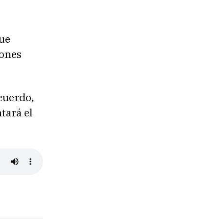
fue
iones
cuerdo,
tará el