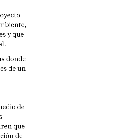
royecto
ambiente,
es y que
l.
cas donde
pes de un
medio de
s
tren que
cción de