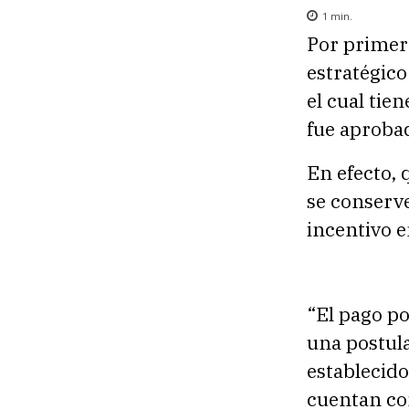
1
min.
Por primer
estratégico
el cual tie
fue aproba
En efecto, 
se conserve
incentivo e
“El pago po
una postula
establecid
cuentan co