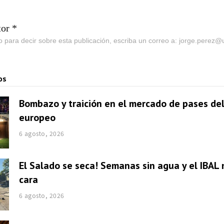
tor *
go para decir sobre esta publicación, escriba un correo a: jorge.perez
os
Bombazo y traición en el mercado de pases del
europeo
6 agosto, 2026
El Salado se seca! Semanas sin agua y el IBAL 
cara
6 agosto, 2026