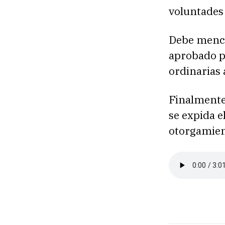
voluntades 
Debe menci
aprobado po
ordinarias 
Finalmente,
se expida e
otorgamien