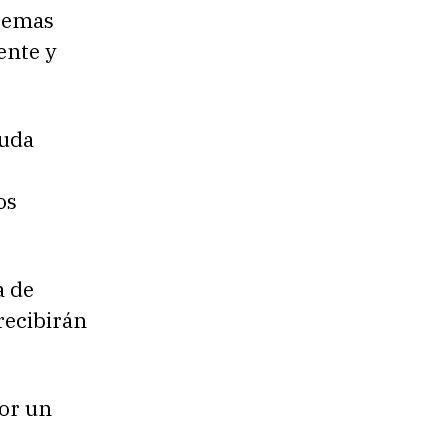
stemas
ente y
euda
os
a de
recibirán
por un
e