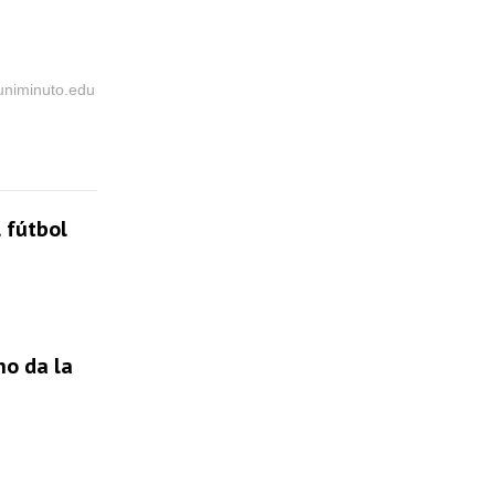
@uniminuto.edu
 fútbol
no da la