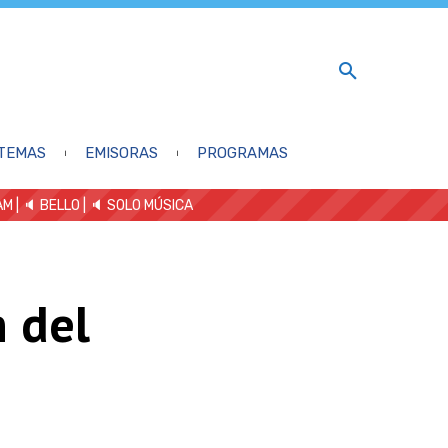
TEMAS
EMISORAS
PROGRAMAS
AM
| 🔈 BELLO
|
🔈 SOLO MÚSICA
 del