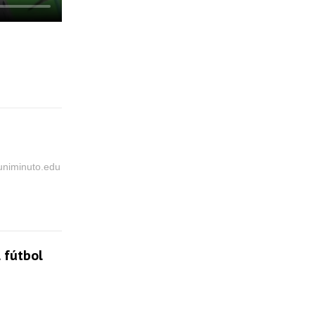
@uniminuto.edu
 fútbol