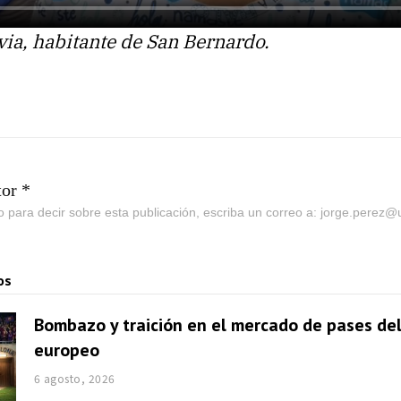
ia, habitante de San Bernardo.
tor *
go para decir sobre esta publicación, escriba un correo a: jorge.perez
os
Bombazo y traición en el mercado de pases del
europeo
6 agosto, 2026