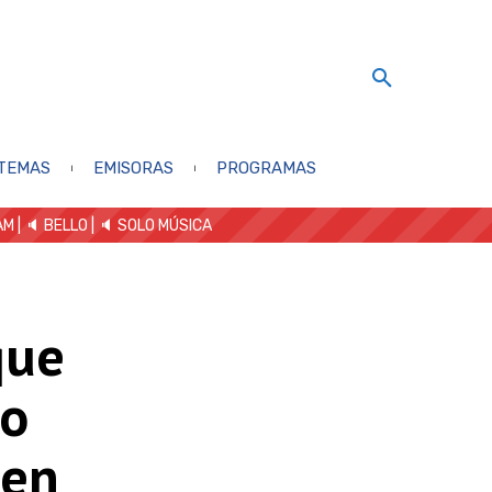
TEMAS
EMISORAS
PROGRAMAS
AM
| 🔈 BELLO
|
🔈 SOLO MÚSICA
que
to
 en