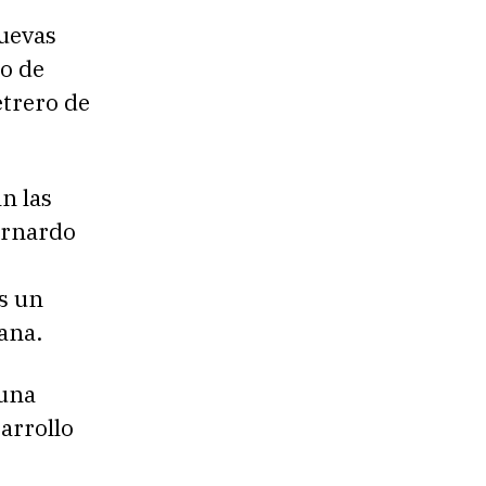
s
nuevas
io de
etrero de
n las
ernardo
s un
ana.
 una
sarrollo