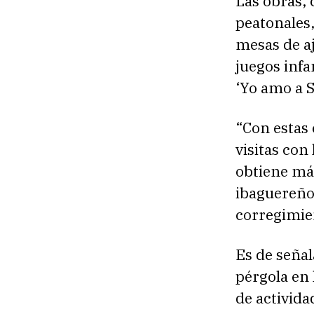
Las obras,
peatonales
mesas de aj
juegos infa
‘Yo amo a S
“Con estas
visitas con
obtiene má
ibaguereños
corregimie
Es de señal
pérgola en l
de activida