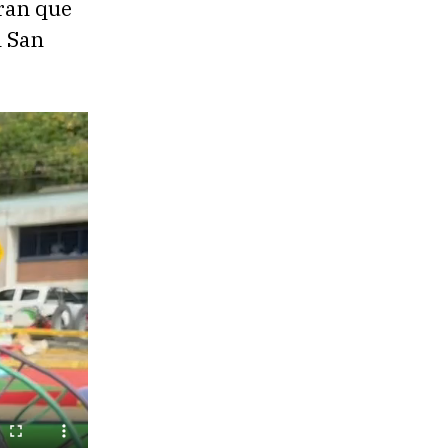
eran que
n San