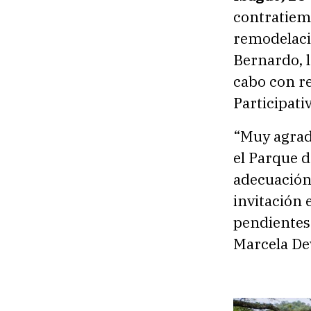
contratiemp
remodelaci
Bernardo, l
cabo con r
Participati
“Muy agrad
el Parque d
adecuación
invitación
pendientes 
Marcela De