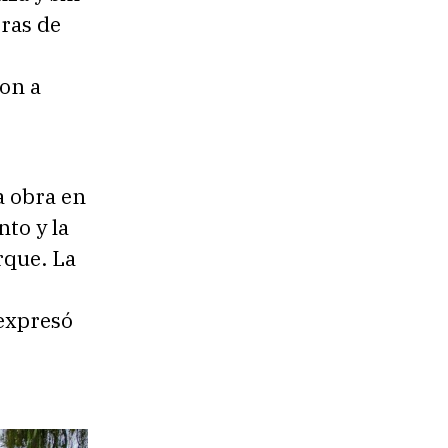
bras de
ron a
a obra en
nto y la
rque. La
 expresó