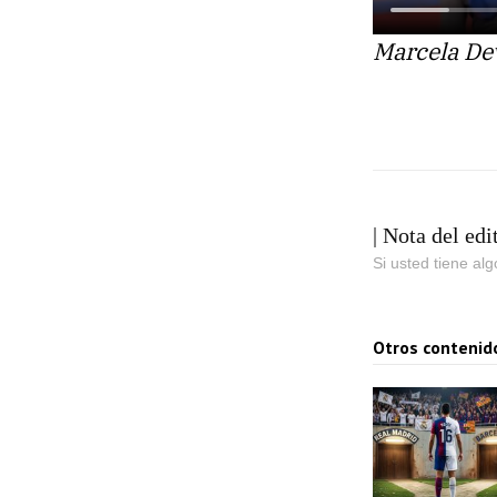
Marcela Dev
| Nota del edi
Si usted tiene al
Otros contenid