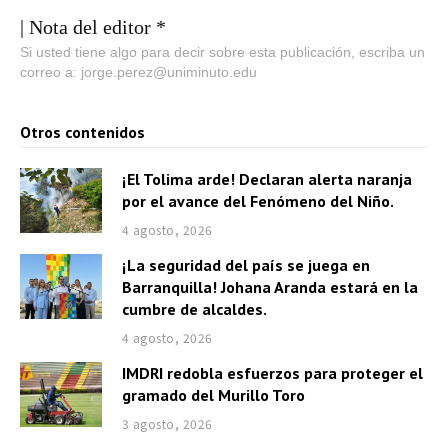
| Nota del editor *
Si usted tiene algo para decir sobre esta publicación, escriba un
correo a: jorge.perez@uniminuto.edu
Otros contenidos
¡El Tolima arde! Declaran alerta naranja
por el avance del Fenómeno del Niño.
4 agosto, 2026
¡La seguridad del país se juega en
Barranquilla! Johana Aranda estará en la
cumbre de alcaldes.
4 agosto, 2026
IMDRI redobla esfuerzos para proteger el
gramado del Murillo Toro
3 agosto, 2026