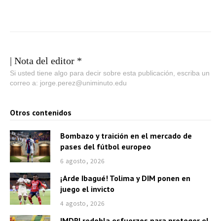
| Nota del editor *
Si usted tiene algo para decir sobre esta publicación, escriba un
correo a: jorge.perez@uniminuto.edu
Otros contenidos
Bombazo y traición en el mercado de
pases del fútbol europeo
6 agosto, 2026
¡Arde Ibagué! Tolima y DIM ponen en
juego el invicto
4 agosto, 2026
IMDRI redobla esfuerzos para proteger el