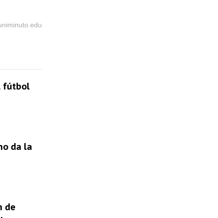
@uniminuto.edu
 fútbol
no da la
n de