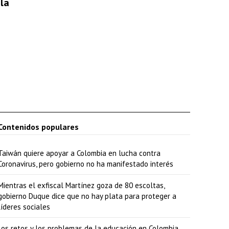
la
Contenidos populares
Taiwán quiere apoyar a Colombia en lucha contra
Coronavirus, pero gobierno no ha manifestado interés
Mientras el exfiscal Martínez goza de 80 escoltas,
gobierno Duque dice que no hay plata para proteger a
líderes sociales
Los retos y los problemas de la educación en Colombia