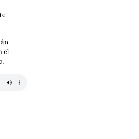
te
rán
n el
o.