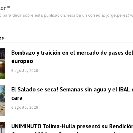
tor *
go para decir sobre esta publicación, escriba un correo a: jorge.perez
os
Bombazo y traición en el mercado de pases del
europeo
6 agosto, 2026
El Salado se seca! Semanas sin agua y el IBAL 
cara
6 agosto, 2026
UNIMINUTO Tolima-Huila presentó su Rendició