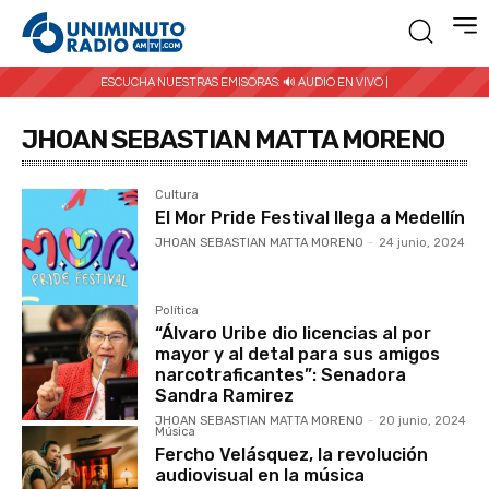
ESCUCHA NUESTRAS EMISORAS:
🔊 AUDIO EN VIVO |
JHOAN SEBASTIAN MATTA MORENO
Cultura
El Mor Pride Festival llega a Medellín
JHOAN SEBASTIAN MATTA MORENO
-
24 junio, 2024
Política
“Álvaro Uribe dio licencias al por
mayor y al detal para sus amigos
narcotraficantes”: Senadora
Sandra Ramirez
JHOAN SEBASTIAN MATTA MORENO
-
20 junio, 2024
Música
Fercho Velásquez, la revolución
audiovisual en la música