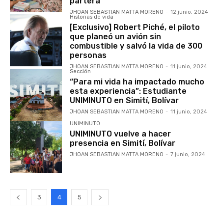
partera
JHOAN SEBASTIAN MATTA MORENO
-
12 junio, 2024
Historias de vida
[Exclusivo] Robert Piché, el piloto
que planeó un avión sin
combustible y salvó la vida de 300
personas
JHOAN SEBASTIAN MATTA MORENO
-
11 junio, 2024
Sección
“Para mi vida ha impactado mucho
esta experiencia”: Estudiante
UNIMINUTO en Simití, Bolívar
JHOAN SEBASTIAN MATTA MORENO
-
11 junio, 2024
UNIMINUTO
UNIMINUTO vuelve a hacer
presencia en Simití, Bolívar
JHOAN SEBASTIAN MATTA MORENO
-
7 junio, 2024
3
4
5