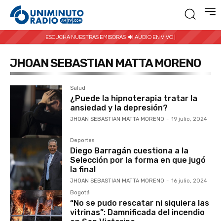
ESCUCHA NUESTRAS EMISORAS:
🔊 AUDIO EN VIVO |
JHOAN SEBASTIAN MATTA MORENO
Salud
¿Puede la hipnoterapia tratar la
ansiedad y la depresión?
JHOAN SEBASTIAN MATTA MORENO
-
19 julio, 2024
Deportes
Diego Barragán cuestiona a la
Selección por la forma en que jugó
la final
JHOAN SEBASTIAN MATTA MORENO
-
16 julio, 2024
Bogotá
“No se pudo rescatar ni siquiera las
vitrinas”: Damnificada del incendio