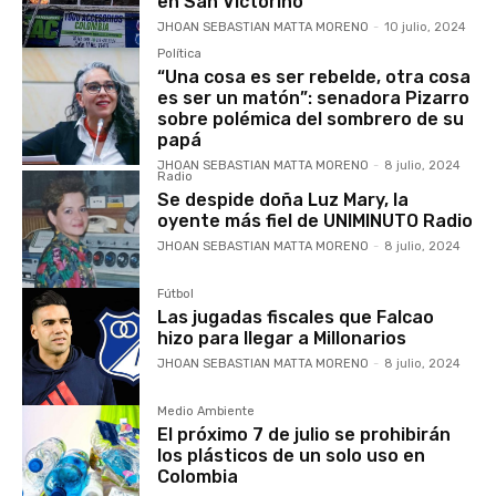
en San Victorino
JHOAN SEBASTIAN MATTA MORENO
-
10 julio, 2024
Política
“Una cosa es ser rebelde, otra cosa
es ser un matón”: senadora Pizarro
sobre polémica del sombrero de su
papá
JHOAN SEBASTIAN MATTA MORENO
-
8 julio, 2024
Radio
Se despide doña Luz Mary, la
oyente más fiel de UNIMINUTO Radio
JHOAN SEBASTIAN MATTA MORENO
-
8 julio, 2024
Fútbol
Las jugadas fiscales que Falcao
hizo para llegar a Millonarios
JHOAN SEBASTIAN MATTA MORENO
-
8 julio, 2024
Medio Ambiente
El próximo 7 de julio se prohibirán
los plásticos de un solo uso en
Colombia