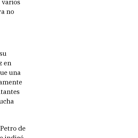
 varios
ra no
 su
z en
que una
tamente
itantes
lucha
 Petro de
e indicó