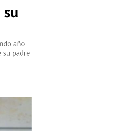
 su
undo año
e su padre