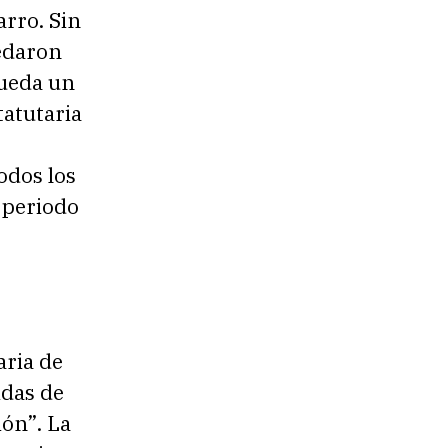
arro. Sin
edaron
queda un
tatutaria
odos los
e periodo
aria de
idas de
ión”. La