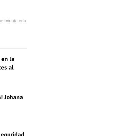
@uniminuto.edu
 en la
tes al
a! Johana
 seguridad