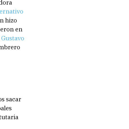
dora
ernativo
en hizo
ieron en
e
Gustavo
sombrero
os sacar
pales
tutaria