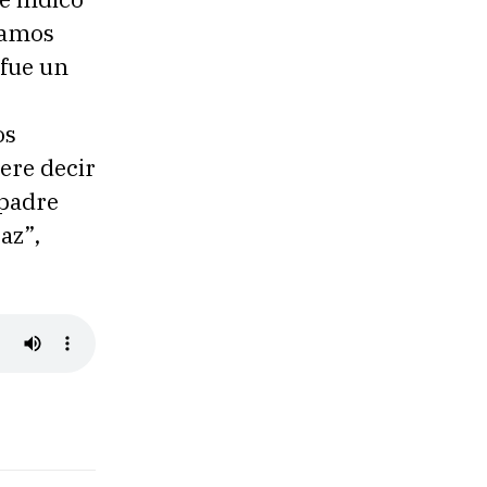
tamos
 fue un
os
ere decir
 padre
az”,