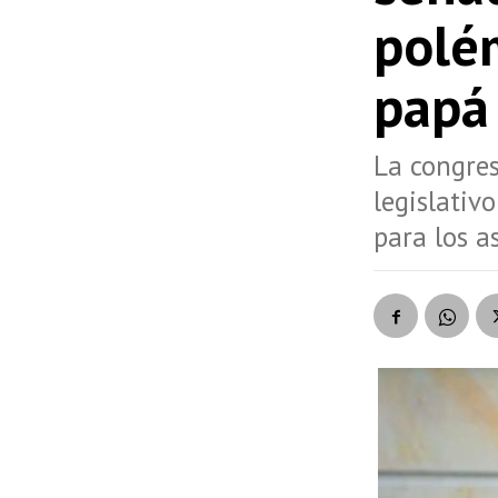
polé
papá
La congres
legislativ
para los a