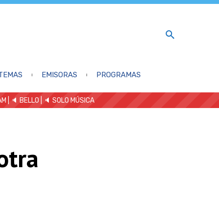
TEMAS
EMISORAS
PROGRAMAS
AM
| 🔈 BELLO
|
🔈 SOLO MÚSICA
otra