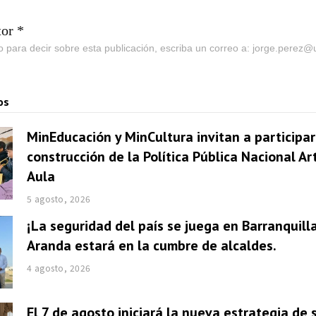
tor *
go para decir sobre esta publicación, escriba un correo a: jorge.perez
os
MinEducación y MinCultura invitan a participar
construcción de la Política Pública Nacional Ar
Aula
5 agosto, 2026
¡La seguridad del país se juega en Barranquill
Aranda estará en la cumbre de alcaldes.
4 agosto, 2026
El 7 de agosto iniciará la nueva estrategia de