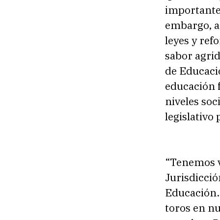
importantes
embargo, a
leyes y re
sabor agrid
de Educació
educación 
niveles soc
legislativo
“Tenemos va
Jurisdicció
Educación. 
toros en nu